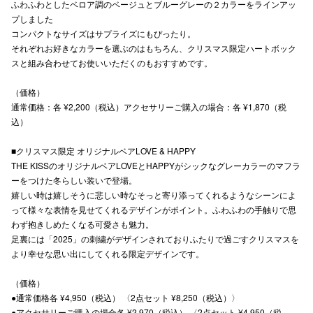
ふわふわとしたベロア調のベージュとブルーグレーの２カラーをラインアッ
プしました
コンパクトなサイズはサプライズにもぴったり。
仙台フォ
それぞれお好きなカラーを選ぶのはもちろん、クリスマス限定ハートボック
スと組み合わせてお使いいただくのもおすすめです。
（価格）
通常価格：各 ¥2,200（税込）アクセサリーご購入の場合：各 ¥1,870（税
込）
■クリスマス限定 オリジナルベアLOVE & HAPPY
THE KISSのオリジナルベアLOVEとHAPPYがシックなグレーカラーのマフラ
ーをつけた冬らしい装いで登場。
嬉しい時は嬉しそうに悲しい時なそっと寄り添ってくれるようなシーンによ
って様々な表情を見せてくれるデザインがポイント。ふわふわの手触りで思
わず抱きしめたくなる可愛さも魅力。
足裏には「2025」の刺繍がデザインされておりふたりで過ごすクリスマスを
より幸せな思い出にしてくれる限定デザインです。
（価格）
●通常価格各 ¥4,950（税込） 〈2点セット ¥8,250（税込）〉
●アクセサリーご購入の場合各 ¥2,970（税込） 〈2点セット ¥4,950（税