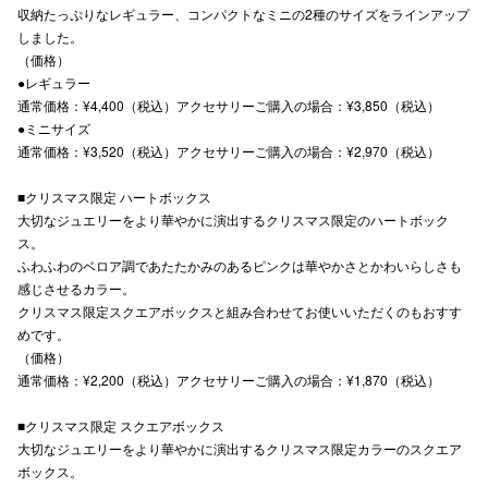
収納たっぷりなレギュラー、コンパクトなミニの2種のサイズをラインアップ
高崎オ
しました。
（価格）
新百合丘
●レギュラー
通常価格：¥4,400（税込）アクセサリーご購入の場合：¥3,850（税込）
三宮オ
●ミニサイズ
通常価格：¥3,520（税込）アクセサリーご購入の場合：¥2,970（税込）
キャナルシ
■クリスマス限定 ハートボックス
那覇オ
大切なジュエリーをより華やかに演出するクリスマス限定のハートボック
ス。
ふわふわのベロア調であたたかみのあるピンクは華やかさとかわいらしさも
感じさせるカラー。
クリスマス限定スクエアボックスと組み合わせてお使いいただくのもおすす
めです。
（価格）
横浜ビ
通常価格：¥2,200（税込）アクセサリーご購入の場合：¥1,870（税込）
■クリスマス限定 スクエアボックス
大切なジュエリーをより華やかに演出するクリスマス限定カラーのスクエア
ボックス。