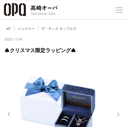
Foreign Customers
Select Language
▼
【
ジュエリー
ザ・キッス カップルズ
4F
2025.11.04
🎄クリスマス限定ラッピング🎄
フロアガ
ショップ
レストラ
施設案内
アクセス
Previous
Next
スタッフ