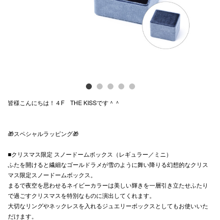
電話でお
公式SNS
企業情報
皆様こんにちは！４F THE KISSです＾＾
お問い合わせ
プライバシー
🎁スペシャルラッピング🎁
利用規約
■クリスマス限定 スノードームボックス（レギュラー／ミニ）
ソーシャルメ
ふたを開けると繊細なゴールドラメが雪のように舞い降りる幻想的なクリス
マス限定スノードームボックス。
まるで夜空を思わせるネイビーカラーは美しい輝きを一層引き立たせふたり
で過ごすクリスマスを特別なものに演出してくれます。
大切なリングやネックレスを入れるジュエリーボックスとしてもお使いいた
だけます。
秋田オ