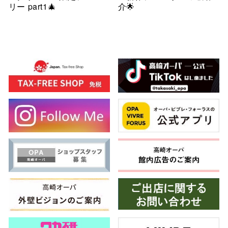
リー part1🎄
介🌟