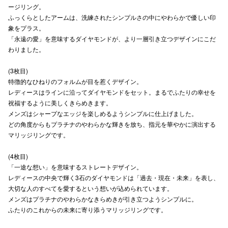
ージリング。
高崎オ
ふっくらとしたアームは、洗練されたシンプルさの中にやわらかで優しい印
象をプラス。
新百合丘
「永遠の愛」を意味するダイヤモンドが、より一層引き立つデザインにこだ
わりました。
三宮オ
(3枚目)
キャナルシ
特徴的なひねりのフォルムが目を惹くデザイン。
レディースはラインに沿ってダイヤモンドをセット。まるでふたりの幸せを
那覇オ
祝福するように美しくきらめきます。
メンズはシャープなエッジを楽しめるようシンプルに仕上げました。
どの角度からもプラチナのやわらかな輝きを放ち、指元を華やかに演出する
マリッジリングです。
(4枚目)
「一途な想い」を意味するストレートデザイン。
横浜ビ
レディースの中央で輝く3石のダイヤモンドは「過去・現在・未来」を表し、
大切な人のすべてを愛するという想いが込められています。
メンズはプラチナのやわらかなきらめきが引き立つようシンプルに。
ふたりのこれからの未来に寄り添うマリッジリングです。