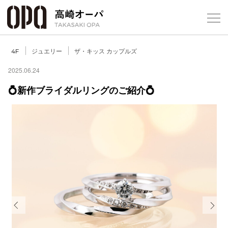
Foreign Customers
Select Language
▼
【
ジュエリー
ザ・キッス カップルズ
4F
2025.06.24
💍新作ブライダルリングのご紹介💍
フロアガ
ショップ
レストラ
施設案内
アクセス
Previous
Next
スタッフ