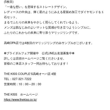
(5枚目)
「一途な想い」を意味するストレートデザイン。
レディースの中央は、輝く星のようにみえる星留め加工でダイヤモンドを１
仙台フォ
石セット。
まるでふたりの未来をやさしく照らしてくれているよう。
メンズは肌なじみのよいマットな質感が引き立つようシンプルに。
ふたりのこれからの未来に寄り添うマリッジリングです。
高崎OPA店では4枚目のマリッジリングのみサンプルがございます。
❁ブライダルフェア開催中 公式LINEお友達募集中❁
詳しくは店頭ホームページご覧くださいませ。
皆様のご来店スタッフ一同お待ちしております！
THE KISS COUPLE‘S高崎オーパ店 4階
TEL：027-321-7222
営業時間：10：00～20：00
THE KISS ホームページ
https://www.thekiss.co.jp/