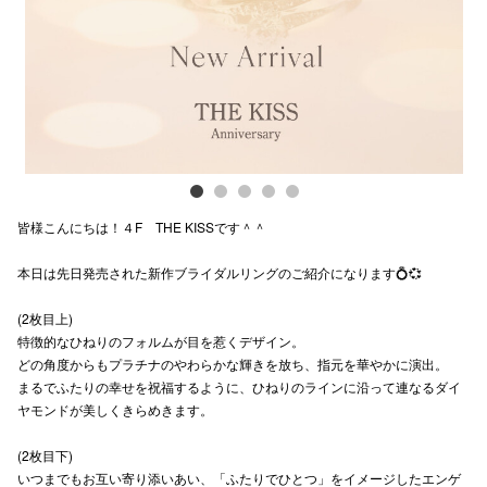
電話でお
公式SNS
企業情報
皆様こんにちは！４F THE KISSです＾＾
お問い合わせ
本日は先日発売された新作ブライダルリングのご紹介になります💍💞
プライバシー
利用規約
(2枚目上)
特徴的なひねりのフォルムが目を惹くデザイン。
ソーシャルメ
どの角度からもプラチナのやわらかな輝きを放ち、指元を華やかに演出。
まるでふたりの幸せを祝福するように、ひねりのラインに沿って連なるダイ
ヤモンドが美しくきらめきます。
(2枚目下)
いつまでもお互い寄り添いあい、「ふたりでひとつ」をイメージしたエンゲ
秋田オ