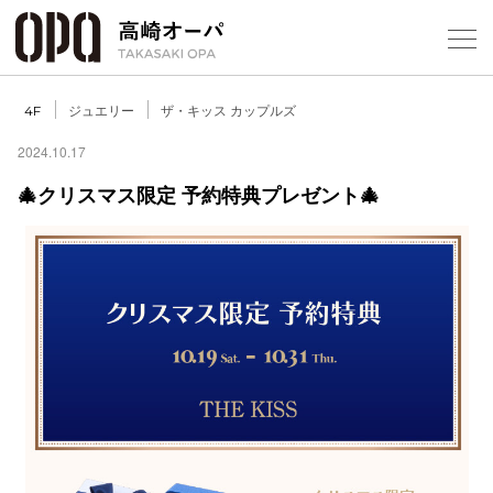
Foreign Customers
Select Language
▼
【
ジュエリー
ザ・キッス カップルズ
4F
2024.10.17
🎄クリスマス限定 予約特典プレゼント🎄
フロアガ
ショップ
レストラ
施設案内
アクセス
スタッフ