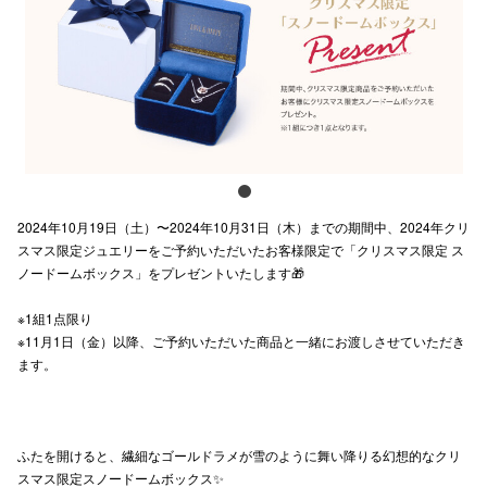
電話でお
公式SNS
企業情報
2024年10月19日（土）〜2024年10月31日（木）までの期間中、2024年クリ
お問い合わせ
スマス限定ジュエリーをご予約いただいたお客様限定で「クリスマス限定 ス
ノードームボックス」をプレゼントいたします🎁
プライバシー
利用規約
※1組1点限り
※11月1日（金）以降、ご予約いただいた商品と一緒にお渡しさせていただき
ソーシャルメ
ます。
ふたを開けると、繊細なゴールドラメが雪のように舞い降りる幻想的なクリ
スマス限定スノードームボックス✨
秋田オ