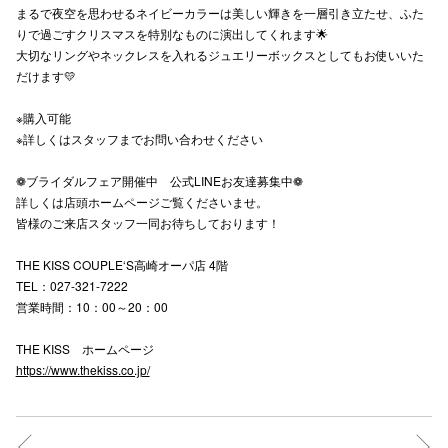
まるで夜空を思わせるネイビーカラーは美しい輝きを一層引き立たせ、ふた
高崎オ
りで過ごすクリスマスを特別なものに演出してくれます🌟
大切なリングやネックレスを入れるジュエリーボックスとしてもお使いいた
新百合丘
だけます💛
三宮オ
※購入可能
※詳しくはスタッフまでお問い合わせください
キャナルシ
❁ブライダルフェア開催中 公式LINEお友達募集中❁
那覇オ
詳しくは店頭ホームページご覧くださいませ。
皆様のご来店スタッフ一同お待ちしております！
THE KISS COUPLE‘S高崎オーパ店 4階
TEL：027-321-7222
営業時間：10：00～20：00
横浜ビ
THE KISS ホームページ
https://www.thekiss.co.jp/