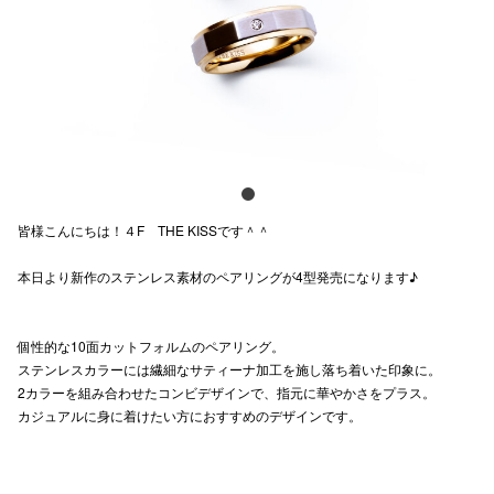
電話でお
公式SNS
企業情報
皆様こんにちは！４F THE KISSです＾＾
お問い合わせ
本日より新作のステンレス素材のペアリングが4型発売になります♪
プライバシー
利用規約
個性的な10面カットフォルムのペアリング。
ソーシャルメ
ステンレスカラーには繊細なサティーナ加工を施し落ち着いた印象に。
2カラーを組み合わせたコンビデザインで、指元に華やかさをプラス。
カジュアルに身に着けたい方におすすめのデザインです。
秋田オ