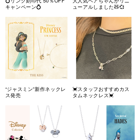
💍リング刻印代 50％OFF
大人気ベアちゃんがリニ
キャンペーン💍
ューアルしました🧸💞
“ジャスミン”新作ネックレ
💓スタッフおすすめカス
ス発売
タムネックレス💓