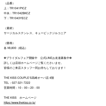
（品番）
高崎オ
上：TR1041PICZ
中央：TR1042BKCZ
新百合丘
下：TR1043YECZ
三宮オ
（素材）
サージカルステンレス、キュービックジルコニア
キャナルシ
（価格）
那覇オ
各 ¥8,800（税込）
❁ブライダルフェア開催中 公式LINEお友達募集中❁
詳しくは店頭ホームページご覧くださいませ。
皆様のご来店スタッフ一同お待ちしております！
THE KISS COUPLE‘S高崎オーパ店 4階
横浜ビ
TEL：027-321-7222
営業時間：10：00～20：00
THE KISS ホームページ
https://www.thekiss.co.jp/