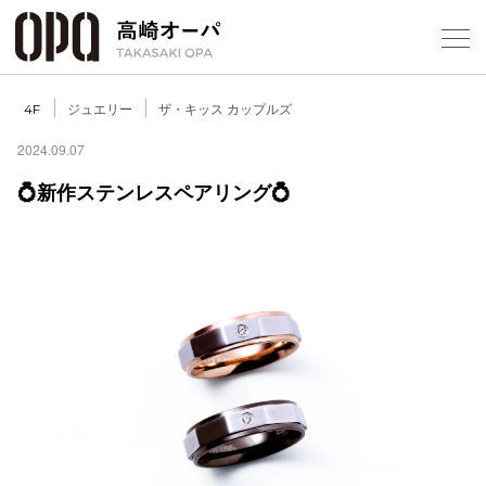
Foreign Customers
Select Language
▼
【
ジュエリー
ザ・キッス カップルズ
4F
2024.09.07
💍新作ステンレスペアリング💍
フロアガ
ショップ
レストラ
施設案内
アクセス
スタッフ