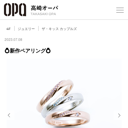
Foreign Customers
Select Language
▼
【
ジュエリー
ザ・キッス カップルズ
4F
2023.07.08
💍新作ペアリング💍
フロアガ
ショップ
レストラ
施設案内
アクセス
Previous
Next
スタッフ