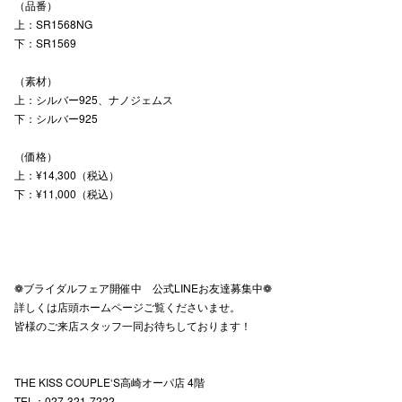
（品番）
上：SR1568NG
下：SR1569
仙台フォ
（素材）
上：シルバー925、ナノジェムス
下：シルバー925
（価格）
上：¥14,300（税込）
下：¥11,000（税込）
❁ブライダルフェア開催中 公式LINEお友達募集中❁
詳しくは店頭ホームページご覧くださいませ。
皆様のご来店スタッフ一同お待ちしております！
THE KISS COUPLE‘S高崎オーパ店 4階
TEL：027-321-7222