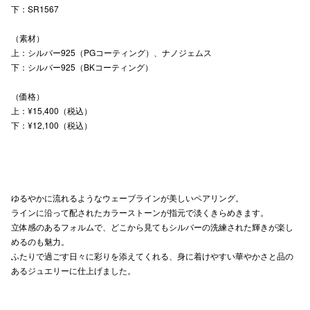
下：SR1567
高崎オ
（素材）
新百合丘
上：シルバー925（PGコーティング）、ナノジェムス
下：シルバー925（BKコーティング）
三宮オ
（価格）
キャナルシ
上：¥15,400（税込）
下：¥12,100（税込）
那覇オ
ゆるやかに流れるようなウェーブラインが美しいペアリング。
ラインに沿って配されたカラーストーンが指元で淡くきらめきます。
立体感のあるフォルムで、どこから見てもシルバーの洗練された輝きが楽し
横浜ビ
めるのも魅力。
ふたりで過ごす日々に彩りを添えてくれる、身に着けやすい華やかさと品の
あるジュエリーに仕上げました。