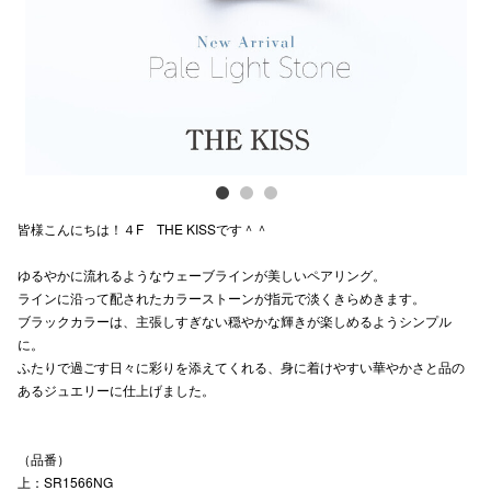
電話でお
公式SNS
企業情報
皆様こんにちは！４F THE KISSです＾＾
お問い合わせ
ゆるやかに流れるようなウェーブラインが美しいペアリング。
プライバシー
ラインに沿って配されたカラーストーンが指元で淡くきらめきます。
利用規約
ブラックカラーは、主張しすぎない穏やかな輝きが楽しめるようシンプル
に。
ソーシャルメ
ふたりで過ごす日々に彩りを添えてくれる、身に着けやすい華やかさと品の
あるジュエリーに仕上げました。
（品番）
上：SR1566NG
秋田オ