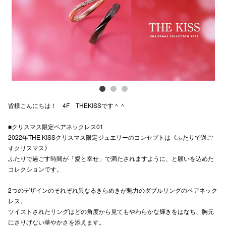
電話でお
公式SNS
企業情報
皆様こんにちは！ 4F THEKISSです＾＾
お問い合わせ
■クリスマス限定ペアネックレス01
プライバシー
2022年THE KISSクリスマス限定ジュエリーのコンセプトは《ふたりで過ご
利用規約
すクリスマス》
ふたりで過ごす時間が「愛と幸せ」で満たされますように、と願いを込めた
ソーシャルメ
コレクションです。
2つのデザインのそれぞれ異なるきらめきが魅力のダブルリングのペアネック
レス。
ツイストされたリングはどの角度から見てもやわらかな輝きをはなち、胸元
にさりげない華やかさを添えます。
秋田オ