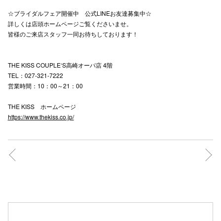
☆ブライダルフェア開催中 公式LINEお友達募集中☆
詳しくは店頭ホームページご覧くださいませ。
仙台フォ
皆様のご来店スタッフ一同お待ちしております！
THE KISS COUPLE‘S高崎オーパ店 4階
TEL：027-321-7222
営業時間：10：00～21：00
THE KISS ホームページ
https://www.thekiss.co.jp/