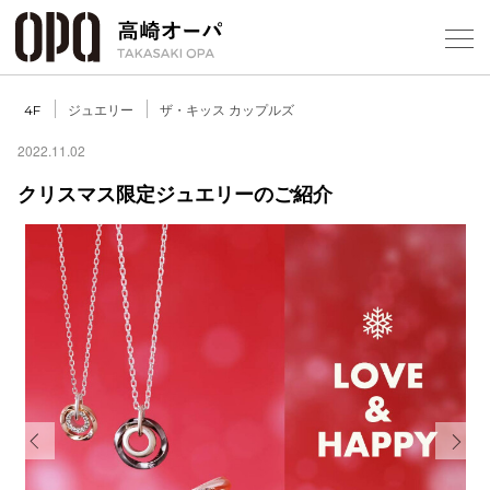
Foreign Customers
Select Language
▼
【
ジュエリー
ザ・キッス カップルズ
4F
2022.11.02
クリスマス限定ジュエリーのご紹介
フロアガ
ショップ
レストラ
施設案内
アクセス
Previous
Next
スタッフ