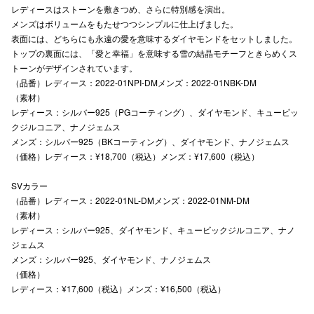
レディースはストーンを敷きつめ、さらに特別感を演出。
高崎オ
メンズはボリュームをもたせつつシンプルに仕上げました。
表面には、どちらにも永遠の愛を意味するダイヤモンドをセットしました。
新百合丘
トップの裏面には、「愛と幸福」を意味する雪の結晶モチーフときらめくス
トーンがデザインされています。
三宮オ
（品番）レディース：2022-01NPI-DMメンズ：2022-01NBK-DM
（素材）
キャナルシ
レディース：シルバー925（PGコーティング）、ダイヤモンド、キュービッ
クジルコニア、ナノジェムス
那覇オ
メンズ：シルバー925（BKコーティング）、ダイヤモンド、ナノジェムス
（価格）レディース：¥18,700（税込）メンズ：¥17,600（税込）
SVカラー
（品番）レディース：2022-01NL-DMメンズ：2022-01NM-DM
（素材）
レディース：シルバー925、ダイヤモンド、キュービックジルコニア、ナノ
横浜ビ
ジェムス
メンズ：シルバー925、ダイヤモンド、ナノジェムス
（価格）
レディース：¥17,600（税込）メンズ：¥16,500（税込）