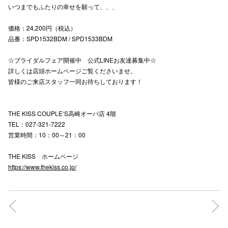
いつまでもふたりの幸せを願って、、、
高崎オ
価格：24,200円（税込）
新百合丘
品番：SPD1532BDM / SPD1533BDM
三宮オ
☆ブライダルフェア開催中 公式LINEお友達募集中☆
詳しくは店頭ホームページご覧くださいませ。
キャナルシ
皆様のご来店スタッフ一同お待ちしております！
那覇オ
THE KISS COUPLE‘S高崎オーパ店 4階
TEL：027-321-7222
営業時間：10：00～21：00
THE KISS ホームページ
https://www.thekiss.co.jp/
横浜ビ