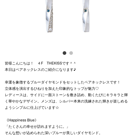
電話でお
公式SNS
企業情報
皆様こんにちは！ ４F THEKISSです＾＾
お問い合わせ
本日はペアネックレスのご紹介になります♪
プライバシー
幸運を象徴するブルーダイヤモンドをセットしたペアネックレスです！
利用規約
立体感を演出するひねりを加えた印象的なトップが魅力♡
レディースは、サイドに一面ストーンを敷き詰め、動くたびにキラキラと輝
ソーシャルメ
く華やかなデザイン。メンズは、シルバー本来の洗練された輝きが楽しめる
ようシンプルに仕上げています☆
《Happiness Blue》
「たくさんの幸せが訪れますように。」
そんな想いが込められた深いブルーが美しいダイヤモンド。
秋田オ