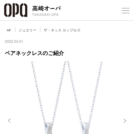
Foreign Customers
Select Language
▼
【
ジュエリー
ザ・キッス カップルズ
4F
2022.03.01
ペアネックレスのご紹介
フロアガ
ショップ
レストラ
施設案内
アクセス
Previous
Next
スタッフ