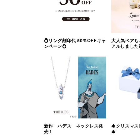
💍リング刻印代 50％OFFキャ
大人気ベアち
ンペーン💍
アルしました
新作 ハデス ネックレス発
🎄クリスマ
売！
🎄