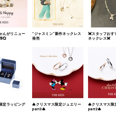
ゃんがリニュー
“ジャスミン”新作ネックレス
💓スタッフおす
💞
発売
ネックレス💓
ス限定ラッピング
🎄クリスマス限定ジュエリー
🎄クリスマス限
part3🎄
part2🎄