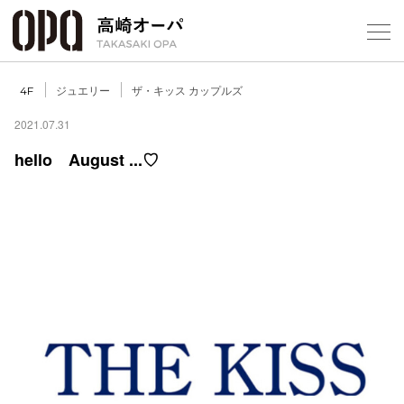
Foreign Customers
Select Language
▼
【
ジュエリー
ザ・キッス カップルズ
4F
2021.07.31
hello August ...♡
フロアガ
ショップ
レストラ
施設案内
アクセス
スタッフ