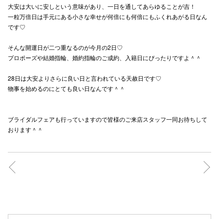
大安は大いに安しという意味があり、一日を通してあらゆることが吉！
高崎オ
一粒万倍日は手元にある小さな幸せが何倍にも何倍にもふくれあがる日なん
です♡
新百合丘
そんな開運日が二つ重なるのが今月の2日♡
三宮オ
プロポーズや結婚指輪、婚約指輪のご成約、入籍日にぴったりですよ＾＾
キャナルシ
28日は大安よりさらに良い日と言われている天赦日です♡
物事を始めるのにとても良い日なんです＾＾
那覇オ
ブライダルフェアも行っていますので皆様のご来店スタッフ一同お待ちして
おります＾＾
横浜ビ