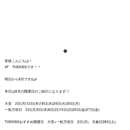
電話でお
公式SNS
企業情報
皆様こんにちは！
お問い合わせ
4F THEKISSです＾＾
プライバシー
明日から8月ですね♪
利用規約
本日は8月の開運日のご紹介になります♡
ソーシャルメ
大安 2日(月)12日(木)18日(水)24日(火)30日(月)
一粒万倍日 2日(月)5日(木)8日(日)15日(日)20日(金)27日(金)
THEKISSおすすめ開運日 大安+一粒万倍日 2日(月)、天赦日28日(土)
秋田オ