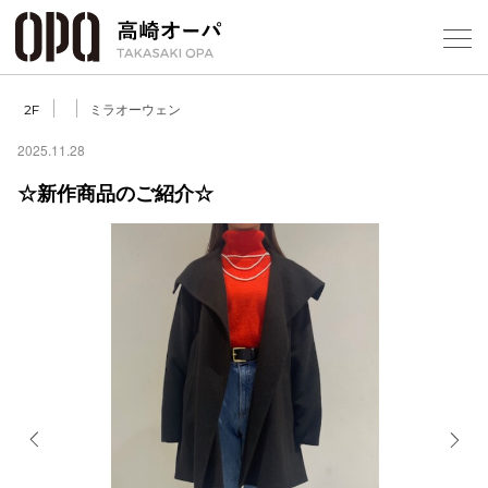
Foreign Customers
Select Language
▼
【
ミラオーウェン
2F
2025.11.28
☆新作商品のご紹介☆
フロアガ
ショップ
レストラ
施設案内
アクセス
Previous
Next
スタッフ