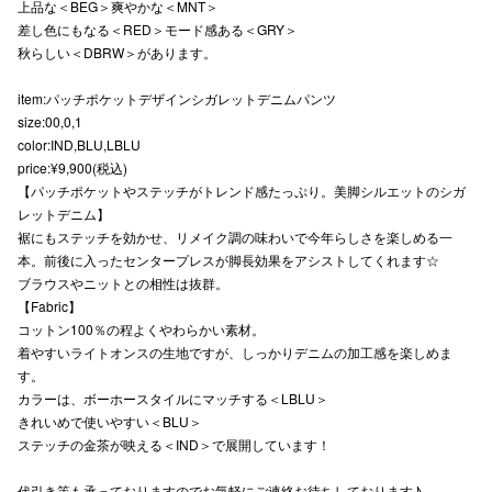
上品な＜BEG＞爽やかな＜MNT＞
差し色にもなる＜RED＞モード感ある＜GRY＞
秋らしい＜DBRW＞があります。
仙台フォ
item:パッチポケットデザインシガレットデニムパンツ
size:00,0,1
color:IND,BLU,LBLU
price:¥9,900(税込)
【パッチポケットやステッチがトレンド感たっぷり。美脚シルエットのシガ
レットデニム】
裾にもステッチを効かせ、リメイク調の味わいで今年らしさを楽しめる一
本。前後に入ったセンタープレスが脚長効果をアシストしてくれます☆
ブラウスやニットとの相性は抜群。
【Fabric】
コットン100％の程よくやわらかい素材。
着やすいライトオンスの生地ですが、しっかりデニムの加工感を楽しめま
す。
カラーは、ボーホースタイルにマッチする＜LBLU＞
きれいめで使いやすい＜BLU＞
ステッチの金茶が映える＜IND＞で展開しています！
代引き等も承っておりますのでお気軽にご連絡お待ちしております♪