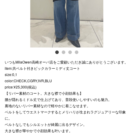
電話でお
公式SNS
企業情報
いつもMilaOwen高崎オーパ店をご愛顧いただき誠にありがとうございます。
お問い合わせ
item:共ベルト付きビックカラーミディ丈コート
size:0,1
プライバシー
color:CHECK,CGRY,IVR,BLU
利用規約
price:¥25,300(税込)
【リバー素材のコート。大きな襟で小顔効果も】
ソーシャルメ
腰が隠れるミドル丈で仕上げてあり、普段使いしやすいのも魅力。
裏地のないリバー素材なので軽やかに着こなせます。
ベルトをしてウエストマークするとメリハリが生まれラグジュアリーな印象
に。
ベルトなしでもシルエットが綺麗に出るデザイン。
大きな襟が華やかで小顔効果も叶います。
秋田オ