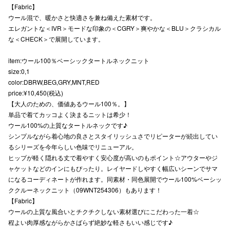
【Fabric】
高崎オ
ウール混で、暖かさと快適さを兼ね備えた素材です。
エレガントな＜IVR＞モードな印象の＜CGRY＞爽やかな＜BLU＞クラシカル
新百合丘
な＜CHECK＞で展開しています。
三宮オ
item:ウール100％ベーシックタートルネックニット
size:0,1
キャナルシ
color:DBRW,BEG,GRY,MNT,RED
price:¥10,450(税込)
那覇オ
【大人のための、価値あるウール100％。】
単品で着てカッコよく決まるニットは希少！
ウール100%の上質なタートルネックです♪
シンプルながら着心地の良さとスタイリッシュさでリピーターが続出してい
るシリーズを今年らしい色味でリニューアル。
ヒップが軽く隠れる丈で着やすく安心度が高いのもポイント☆アウターやジ
ャケットなどのインにもぴったり。レイヤードしやすく幅広いシーンでサマ
横浜ビ
になるコーディネートが作れます。同素材・同色展開でウール100%ベーシッ
ククルーネックニット（09WNT254306）もあります！
【Fabric】
ウールの上質な風合いとチクチクしない素材選びにこだわった一着☆
程よい肉厚感ながらかさばらず絶妙な軽さもいい感じです♪