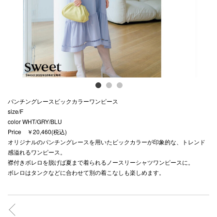
電話でお
公式SNS
企業情報
パンチングレースビックカラーワンピース
お問い合わせ
size/F
color WHT/GRY/BLU
プライバシー
Price ￥20,460(税込)
利用規約
オリジナルのパンチングレースを用いたビックカラーが印象的な、トレンド
感溢れるワンピース。
ソーシャルメ
襟付きボレロを脱げば夏まで着られるノースリーシャツワンピースに。
ボレロはタンクなどに合わせて別の着こなしも楽しめます。
秋田オ