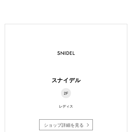
高崎オ
新百合丘
三宮オ
キャナルシ
那覇オ
スナイデル
2F
横浜ビ
レディス
ショップ詳細を見る