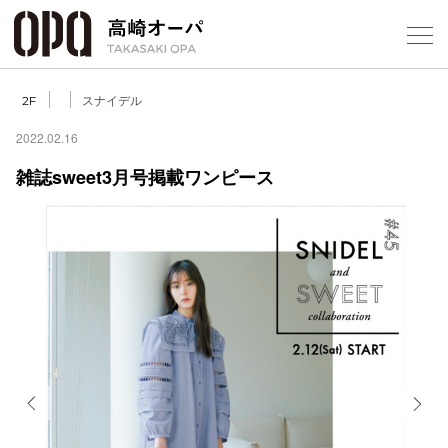
Foreign Customers
Select Language
▼
【
スナイデル
2F
2022.02.16
雑誌sweet3月号掲載ワンピース
フロアガ
ショップ
レストラ
施設案内
アクセス
Previous
Next
スタッフ