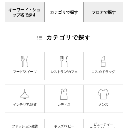
スタッフ
キーワード・ショ
カテゴリで探す
フロアで探す
ップ名で探す
電話でお
カテゴリで探す
公式SNS
企業情報
フード/スイーツ
レストラン/カフェ
コスメ/ドラッグ
お問い合わせ
プライバシー
利用規約
ソーシャルメ
インテリア/雑貨
レディス
メンズ
ビューティー
ファッション雑貨
キッズ/ベビー