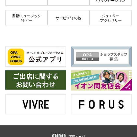
/リラクゼーション
秋田オ
書籍/ミュージック
ジュエリー
サービス/その他
/ホビー
/アクセサリー
高崎オ
新百合丘
三宮オ
キャナルシ
那覇オ
横浜ビ