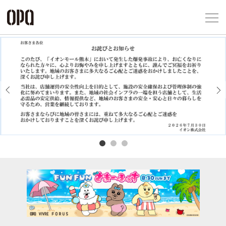
Foreign Customers
Select Language
▼
アクセス一覧
企業情報
お問い合わせ
Previous
Next
プライバシー
利用規約
ソーシャルメ
秋田オ
高崎オ