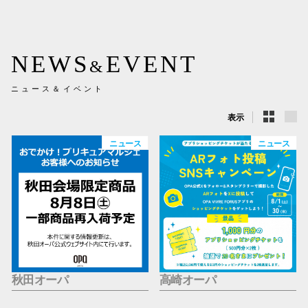
新百合丘
三宮オ
NEWS
EVENT
&
キャナルシ
ニュース＆イベント
那覇オ
表示
ニュース
ニュース
横浜ビ
秋田オーパ
高崎オーパ