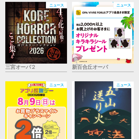
仙台フォ
ニュース
ニュース
三宮オーパ２
新百合丘オーパ
ニュース
ニュース