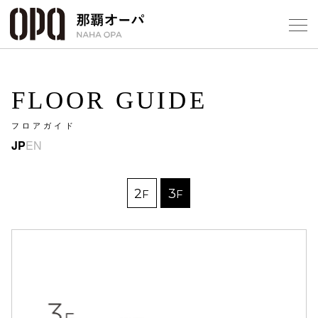
Select Language
▼
FLOOR GUIDE
フロアガイド
JP
EN
フロアガ
ショップ
2
3
F
F
レストラ
施設案内
アクセス