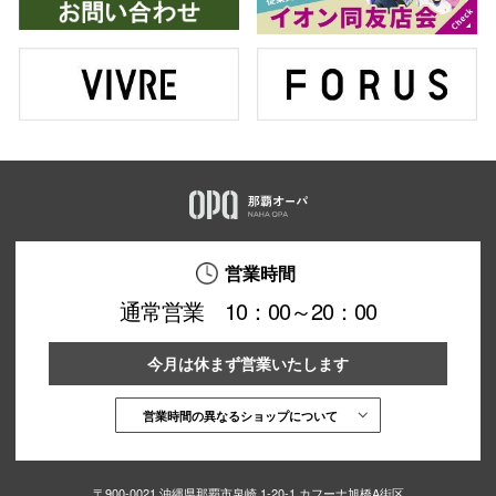
仙台フォ
営業時間
通常営業 10：00～20：00
今月は休まず営業いたします
営業時間の異なるショップについて
〒900-0021 沖縄県那覇市泉崎 1-20-1 カフーナ旭橋A街区