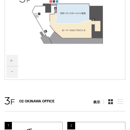
スタッフ
電話でお
公式SNS
+
企業情報
-
お問い合わせ
プライバシー
利用規約
3
F
O2 OKINAWA OFFICE
表示
ソーシャルメ
1
2