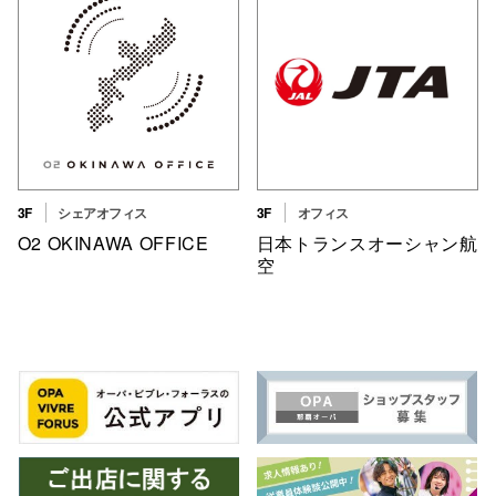
秋田オ
高崎オ
新百合丘
三宮オ
キャナルシ
3F
シェアオフィス
3F
オフィス
O2 OKINAWA OFFICE
日本トランスオーシャン航
那覇オ
空
横浜ビ