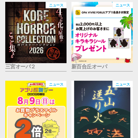
仙台フォ
ニュース
ニュース
三宮オーパ２
新百合丘オーパ
ニュース
ニュース