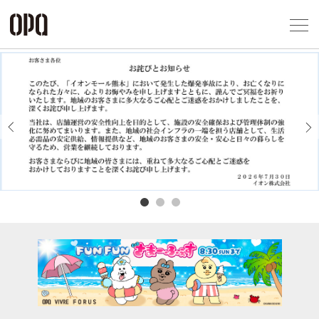
Foreign Customers
Select Language
▼
アクセス一覧
企業情報
お問い合わせ
Previous
Next
プライバシー
利用規約
ソーシャルメ
秋田オ
高崎オ