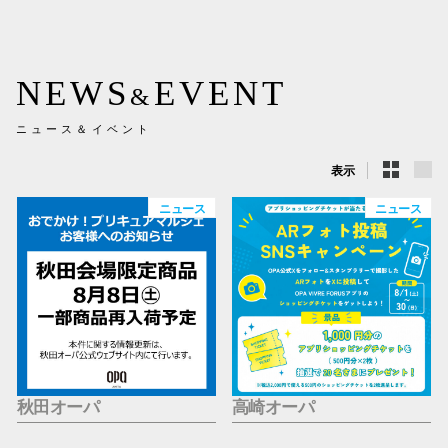
新百合丘
三宮オ
NEWS
EVENT
&
キャナルシ
ニュース＆イベント
那覇オ
表示
ニュース
ニュース
横浜ビ
秋田オーパ
高崎オーパ