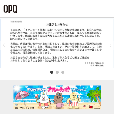
Foreign Customers
Select Language
▼
アクセス一覧
企業情報
お問い合わせ
Previous
Next
プライバシー
利用規約
ソーシャルメ
秋田オ
高崎オ