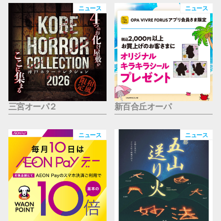
仙台フォ
ニュース
ニュース
三宮オーパ２
新百合丘オーパ
ニュース
ニュース