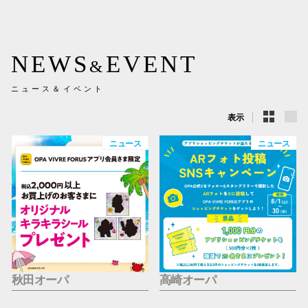
新百合丘
三宮オ
NEWS
EVENT
&
キャナルシ
ニュース＆イベント
那覇オ
表示
ニュース
ニュース
横浜ビ
秋田オーパ
高崎オーパ