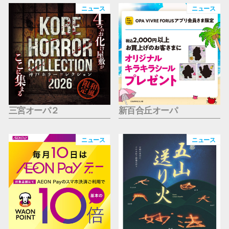
仙台フォ
ニュース
ニュース
三宮オーパ２
新百合丘オーパ
ニュース
ニュース