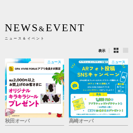
新百合丘
三宮オ
NEWS
EVENT
&
キャナルシ
ニュース＆イベント
那覇オ
表示
ニュース
ニュース
横浜ビ
秋田オーパ
高崎オーパ