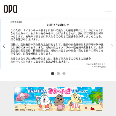
Foreign Customers
Select Language
▼
アクセス一覧
企業情報
お問い合わせ
Previous
Next
プライバシー
利用規約
ソーシャルメ
秋田オ
高崎オ