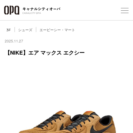
Foreign Customers
Select Language
▼
シューズ
エービーシー・マート
3F
2025.11.27
【NIKE】エア マックス エクシー
フロアガ
ショップ
レストラ
施設案内
アクセス
スタッフ