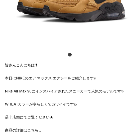
電話でお
公式SNS
企業情報
皆さんこんにちは❢
お問い合わせ
本日はNIKEのエア マックス エクシーをご紹介します✊
プライバシー
利用規約
Nike Air Max 90にインスパイアされたスニーカーで人気のモデルです✨
ソーシャルメ
WHEATカラーが冬らしくてカワイイです⛄
是非店頭にてご覧ください★
商品の詳細はこちら↓
秋田オ