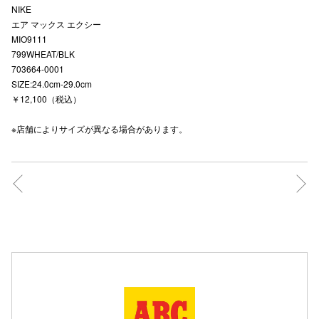
NIKE
高崎オ
エア マックス エクシー
MIO9111
新百合丘
799WHEAT/BLK
703664-0001
三宮オ
SIZE:24.0cm-29.0cm
￥12,100（税込）
キャナルシ
※店舗によりサイズが異なる場合があります。
那覇オ
横浜ビ