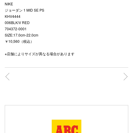
NIKE
高崎オ
ジョーダン 1 MID SE PS
KHV4444
新百合丘
006BLK/V RED
704372-0001
三宮オ
SIZE:17.0cm-22.0cm
￥10,560（税込）
キャナルシ
※店舗によりサイズが異なる場合があります
那覇オ
横浜ビ