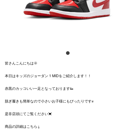
電話でお
公式SNS
企業情報
皆さんこんにちは🌞
お問い合わせ
本日はキッズのジョーダン 1 MIDをご紹介します！！
プライバシー
利用規約
赤黒のカッコいい一足となっております👟
ソーシャルメ
脱ぎ履きも簡単なので小さいお子様にもぴったりです✊
是非店頭にてご覧ください💓
商品の詳細はこちら↓
秋田オ