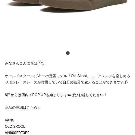
電話でお
公式SNS
企業情報
みなさんこんにちは(^^)/
お問い合わせ
オールドスクールにVansの定番モデル「Old Skool」に、アレンジを楽しめる
プライバシー
リボンレースレースが付属していて自分の気分で変えることができます☆彡
利用規約
6日からは店内でPOP UPも始まります👟ぜひお越しください！
ソーシャルメ
商品の詳細はこちら↓
VANS
OLD SKOOL
VN000E9T3E0
秋田オ