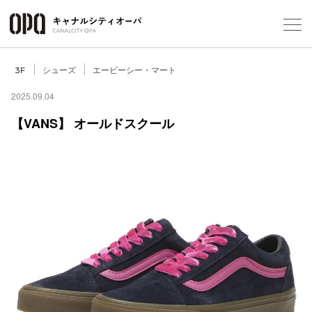
Foreign Customers
Select Language
▼
シューズ
エービーシー・マート
3F
2025.09.04
【VANS】 オールドスクール
フロアガ
ショップ
レストラ
施設案内
アクセス
スタッフ