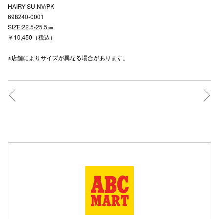
HAIRY SU NV/PK
高崎オ
698240-0001
SIZE:22.5-25.5㎝
新百合丘
￥10,450（税込）
三宮オ
※店舗によりサイズが異なる場合があります。
キャナルシ
那覇オ
横浜ビ