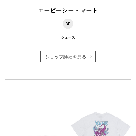
エービーシー・マート
仙台フォ
3F
シューズ
ショップ詳細を見る