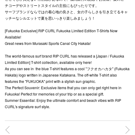
チコーデやストリートスタイルの主役にもぴったりです。
高崎オ
サーフブランドならではの着心地の良さと、女の子らしさを引き立てるキャ
ッチーなシルエットで夏を思いっきり楽しみましょう！
新百合丘
[Fukuoka Exclusive] RIP CURL Fukuoka Limited Edition T-Shirts Now
三宮オ
Available!
Great news from Murasaki Sports Canal City Hakata!
キャナルシ
The world-famous surf brand RIP CURL has released a [Japan / Fukuoka
那覇オ
Limited Edition] T-shirt collection, available only here!
As you can see in ⁠ the blue T-shirt features a cool "フクオカハカタ" (Fukuoka
Hakata) logo written in Japanese Katakana. The off-white T-shirt also
features the "FUKUOKA" print with a stylish sun graphic.
The Perfect Souvenir: Exclusive items that you can only get right here in
Fukuoka! Perfect for memories of your trip or as a special gift.
Summer Essential: Enjoy the ultimate comfort and beach vibes with RIP
横浜ビ
CURL's signature surf style.