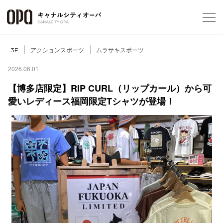
Foreign Customers
Select Language
▼
アクションスポーツ
ムラサキスポーツ
3F
2026.06.01
【博多店限定】RIP CURL（リップカール）から可
フロアガ
愛いレディース福岡限定Tシャツが登場！
ショップ
レストラ
施設案内
アクセス
スタッフ