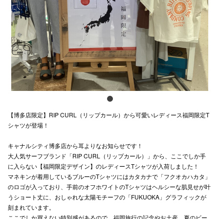
電話でお
公式SNS
企業情報
お問い合わせ
【博多店限定】RIP CURL（リップカール）から可愛いレディース福岡限定T
プライバシー
シャツが登場！
利用規約
キャナルシティ博多店から耳よりなお知らせです！
大人気サーフブランド「RIP CURL（リップカール）」から、ここでしか手
ソーシャルメ
に入らない【福岡限定デザイン】のレディースTシャツが入荷しました！
マネキンが着用しているブルーのTシャツにはカタカナで「フクオカハカタ」
のロゴが入っており、手前のオフホワイトのTシャツはヘルシーな肌見せが叶
うショート丈に、おしゃれな太陽モチーフの「FUKUOKA」グラフィックが
刻まれています。
秋田オ
ここでしか買えない特別感があるので、福岡旅行の記念やお土産、夏のビー