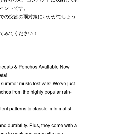
イントです。
での突然の雨対策にいかがでしょう
てみてください！
incoats & Ponchos Available Now
ata!
 summer music festivals! We’ve just
nchos from the highly popular rain-
nt patterns to classic, minimalist
nd durability. Plus, they come with a
sy to pack and carry with you