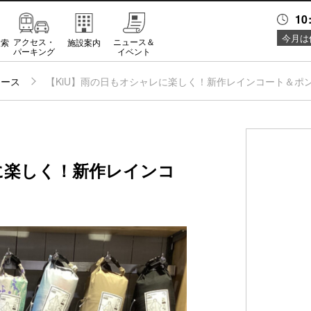
10
今月は
アクセス・
ニュース＆
検索
施設案内
パーキング
イベント
ュース
【KiU】雨の日もオシャレに楽しく！新作レインコート＆ポ
に楽しく！新作レインコ