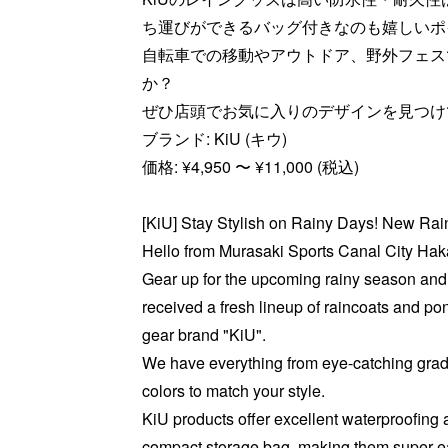
ち運びができるバッグ付きなのも嬉しいポ
自転車での移動やアウトドア、野外フェス
か？
ぜひ店頭でお気に入りのデザインを見つけ
ブランド: KiU (キウ)
価格: ¥4,950 〜 ¥11,000 (税込)
[KiU] Stay Stylish on Rainy Days! New Ra
Hello from Murasaki Sports Canal City Hak
Gear up for the upcoming rainy season and
received a fresh lineup of raincoats and po
gear brand "KiU".
We have everything from eye-catching gradie
colors to match your style.
KiU products offer excellent waterproofing a
compact storage bag, making them super ea