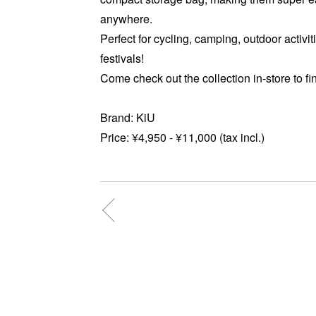
anywhere.
Perfect for cycling, camping, outdoor activ
festivals!
Come check out the collection in-store to find
Brand: KiU
Price: ¥4,950 - ¥11,000 (tax incl.)