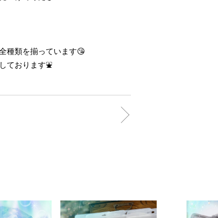
全種類を揃っています😘
しております⛲️