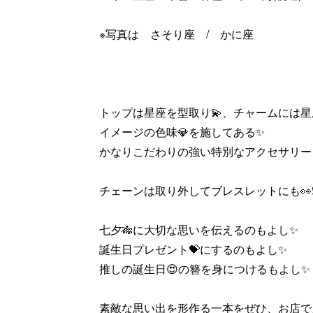
※写真は さそり座 / かに座
トップは星座を型取り💫、チャームには星
イメージの色味💎を施してある✨
かなりこだわりの強い特別なアクセサリー
チェーンは取り外してブレスレットにも👀❗️
七夕🎋に大切な思いを伝えるのもよし✨
誕生日プレゼント💝にするのもよし✨
推しの誕生日😍の簪を身につけるもよし✨
素敵な思い出を形作る一本をぜひ、お店で見