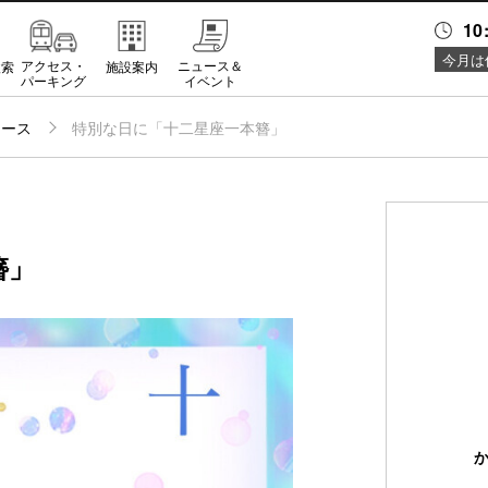
10
今月は
アクセス・
ニュース＆
検索
施設案内
パーキング
イベント
ュース
特別な日に「十二星座一本簪」
簪」