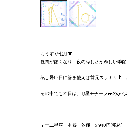
もうすぐ七月👘
昼間が熱くなり、夜の涼しさが恋しい季節
蒸し暑い日に簪を使えば首元スッキリ🎐
その中でも本日は、♍️星モチーフ💫のかん
🌌十二星座一本簪 各種 5,940円(税込)