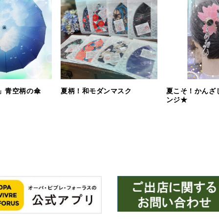
」青空柄の傘
夏柄！和モダンマスク
夏こそ！かんざ
ンジ★