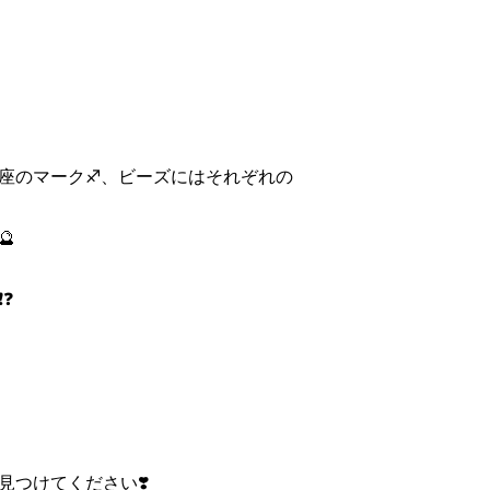
座のマーク♐️、ビーズにはそれぞれの

❓
つけてください❣️