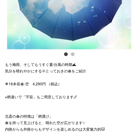
電話でお
公式SNS
企業情報
もう梅雨、そしてもうすぐ夏/台風の時期🌊
お問い合わせ
気分を晴れやかにする🌞とっておきの傘をご紹介
プライバシー
🔷16本長傘-空 4,290円 （税込）
利用規約
※柄違いで「宇宙」もご用意しております🌌
ソーシャルメ
北斎の傘の特徴は「柄透け」
傘を持って見上げると、晴れた空が広がります✨
内側からも外側からもデザインを楽しめるのは大変魅力的🐱
秋田オ