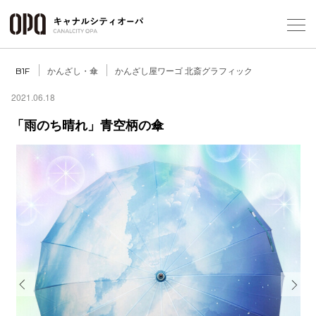
Foreign Customers
Select Language
▼
かんざし・傘
かんざし屋ワーゴ 北斎グラフィック
B1F
2021.06.18
「雨のち晴れ」青空柄の傘
フロアガ
ショップ
レストラ
施設案内
アクセス
Previous
Next
スタッフ