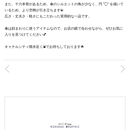
また、十六本骨があるため、傘のシルエットの角が少なく、円 ”◯” を描いて
高崎オ
いるため、より空柄が引き立ちます💫
広さ・丈夫さ・軽さにもこだわった実用的な一品です。
新百合丘
傘は顔まわりに使うアイテムなので、お店の鏡で合わせながら、ぜひお気に
三宮オ
入りを見つけてください💕
キャナルシ
キャナルシティ噴水近く⛲️でお待ちしております☘
那覇オ
横浜ビ