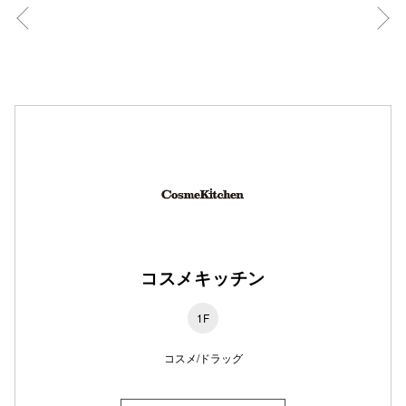
仙台フォ
コスメキッチン
1F
コスメ/ドラッグ