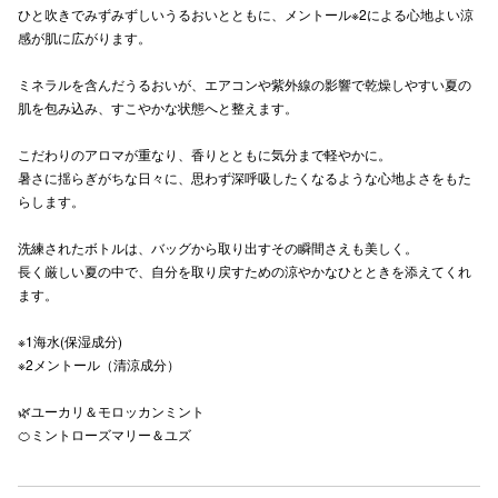
ひと吹きでみずみずしいうるおいとともに、メントール※2による心地よい涼
秋田オ
感が肌に広がります。
高崎オ
ミネラルを含んだうるおいが、エアコンや紫外線の影響で乾燥しやすい夏の
肌を包み込み、すこやかな状態へと整えます。
新百合丘
こだわりのアロマが重なり、香りとともに気分まで軽やかに。
三宮オ
暑さに揺らぎがちな日々に、思わず深呼吸したくなるような心地よさをもた
らします。
キャナルシ
洗練されたボトルは、バッグから取り出すその瞬間さえも美しく。
那覇オ
長く厳しい夏の中で、自分を取り戻すための涼やかなひとときを添えてくれ
ます。
※1海水(保湿成分)
※2メントール（清涼成分）
🌿‬ユーカリ＆モロッカンミント
横浜ビ
🍊ミントローズマリー＆ユズ