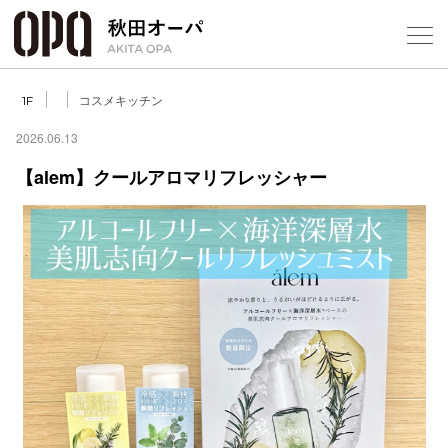
Select Language
▼
コスメキッチン
1F
2026.06.13
【alem】クールアロマリフレッシャー
フロアガ
ショップ
レストラ
施設案内
アクセス