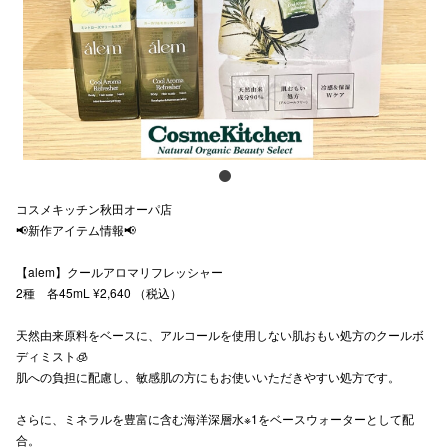
スタッフ
電話でお
公式SNS
コスメキッチン秋田オーパ店
企業情報
📢新作アイテム情報📢
お問い合わせ
【alem】クールアロマリフレッシャー
プライバシー
2種 各45mL ¥2,640 （税込）
利用規約
天然由来原料をベースに、アルコールを使用しない肌おもい処方のクールボ
ディミスト🧊
ソーシャルメ
肌への負担に配慮し、敏感肌の方にもお使いいただきやすい処方です。
さらに、ミネラルを豊富に含む海洋深層水※1をベースウォーターとして配
合。