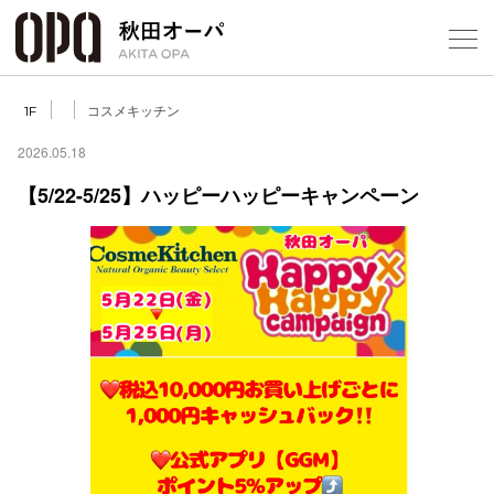
Select Language
▼
コスメキッチン
1F
2026.05.18
【5/22-5/25】ハッピーハッピーキャンペーン
フロアガ
ショップ
レストラ
施設案内
アクセス