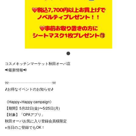
スタッフ
電話でお
公式SNS
コスメキッチンマーケット秋田オーパ店
企業情報
📢最新情報📢
お問い合わせ
୨୧┈┈┈┈┈┈┈┈┈┈┈┈୨୧
プライバシー
♪お得なイベントのお知らせ♪
利用規約
《Happy×Happy campaign》
【期間】5月22日(金)〜5/25日(月)
ソーシャルメ
【対象】「OPAアプリ」
秋田オーパお気に入り登録会員様限定
※当日のご登録でもOK！