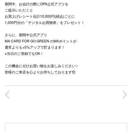
期間中、お会計の際にOPA公式アプリを
秋田オ
ご提示いただくと
お買上げレシート合計10,000円(税込)ごとに
高崎オ
1,000円分の「デジタルお買物券」をプレゼント！
新百合丘
さらに、期間中公式アプリ
MA CARD FOR GO GREEN のMAポイントが
三宮オ
通常よりも+5%アップで貯まります！
※当日のご登録でもOK！
キャナルシ
この機会にぜひお買い物をお楽しみください✨
那覇オ
皆様のご来店を心よりお待ちしております💞
横浜ビ