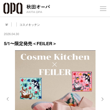
Select Language
▼
コスメキッチン
1F
2026.04.30
5/1〜限定発売＜FEILER＞
フロアガ
ショップ
レストラ
施設案内
アクセス
Previous
Next