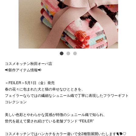
スタッフ
電話でお
公式SNS
コスメキッチン秋田オーパ店
企業情報
📢新作アイテム情報📢
お問い合わせ
＜FEILER＞5月1日（金）発売
プライバシー
春の花々に包まれた犬と猫の幸せなひとときを、
フェイラーならではの繊細なシュニール織で丁寧に表現したフラワーギフト
利用規約
コレクション
ソーシャルメ
美しい色彩とやわらかな質感が特徴のシュニール織で知られ、
世代を超えて愛され続けている老舗ブランド “FEILER”
コスメキッチンではハンカチをカラー違いで全2種類展開いたします🐈🐕♡