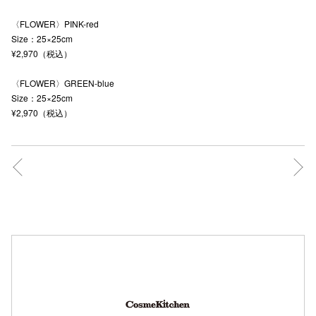
秋田オ
〈FLOWER〉PINK-red
Size：25×25cm
高崎オ
¥2,970（税込）
新百合丘
〈FLOWER〉GREEN-blue
Size：25×25cm
三宮オ
¥2,970（税込）
キャナルシ
那覇オ
横浜ビ