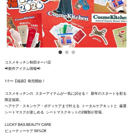
スタッフ
電話でお
公式SNS
コスメキッチン秋田オーパ店
企業情報
📢新作アイテム情報📢
お問い合わせ
1/1〜【福袋】発売開始！
プライバシー
コスメキッチンの スターアイテムが一気に試せる！ 新年のスタートを彩る
利用規約
限定福袋。
ヘアケア・スキンケア・ボディケアまで叶える トータルケアキットと 厳選
ソーシャルメ
シートマスクが楽しめる シートマスクキットの2種類が登場。
LUCKY BAG BEAUTY CARE
ビューティーケア 56%Off