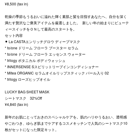
¥8,500 (tax in)
秋田オ
乾燥の季節もうるおいに溢れた輝く素肌と髪を目指すあなたへ、自分を深く
高崎オ
満たす贅沢なご褒美アイテムを厳選しました。 新しい年の始まりにビューテ
ィースイッチをＯＮして最高のスタートを。
新百合丘
セット内容
⚫︎ La CASTAエンリッチグロウ ディープマスク
三宮オ
* to/one ドリーム フローラ ブースター セラム
* to/one ドリーム フローラ エッセンス ウォーター
キャナルシ
* trilogy ボタニカル ボディウォッシュ
* INNERSENSE Sスピリットリーブインコンディショナー
那覇オ
* Mitea ORGANIC セラムオイルリップスティック パール入り 02
* trilogy ローズヒップオイル
LUCKY BAG SHEET MASK
シートマスク 32%Off
¥4,840 (tax in)
横浜ビ
新年のお肌にとっておきのスペシャルケアを。肌のハリやうるおい、透明感
やごわつき、ゆらぎ肌までケアするコスメキッチンで人気のシートマスク10
枚がセットになった限定キット。