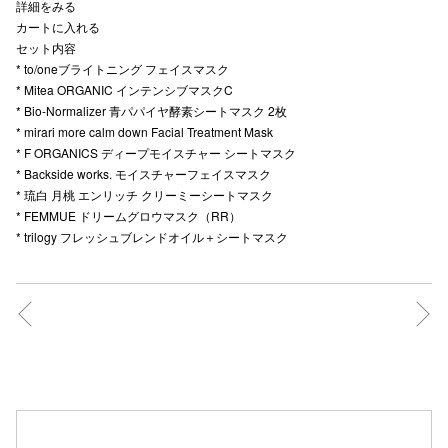
詳細をみる
カートに入れる
セット内容
* to/oneブライトニング フェイスマスク
仙台フォ
* Mitea ORGANIC インテンシブマスクC
* Bio-Normalizer 青パパイヤ酵素シートマスク 2枚
* mirari more calm down Facial Treatment Mask
* F ORGANICS ディープモイスチャー シートマスク
* Backside works. モイスチャーフェイスマスク
* 琉白 月桃 エンリッチ クリーミーシートマスク
* FEMMUE ドリームグロウマスク（RR）
* trilogy フレッシュブレンドオイル＋シートマスク