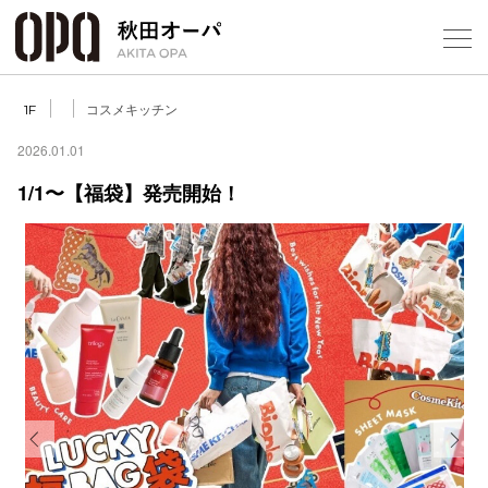
Select Language
▼
コスメキッチン
1F
2026.01.01
1/1〜【福袋】発売開始！
フロアガ
ショップ
レストラ
施設案内
アクセス
Previous
Next