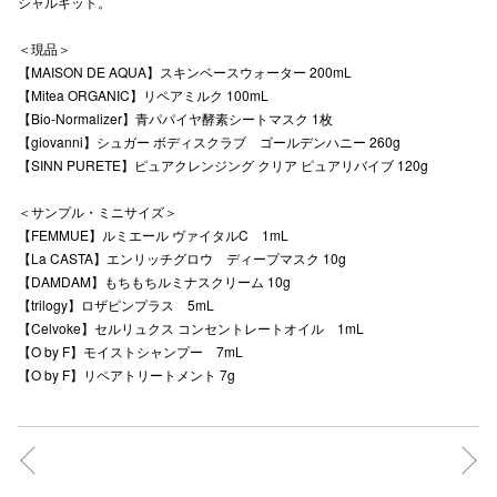
シャルキット。
秋田オ
＜現品＞
【MAISON DE AQUA】スキンベースウォーター 200mL
高崎オ
【Mitea ORGANIC】リペアミルク 100mL
新百合丘
【Bio-Normalizer】青パパイヤ酵素シートマスク 1枚
【giovanni】シュガー ボディスクラブ ゴールデンハニー 260g
三宮オ
【SINN PURETE】ピュアクレンジング クリア ピュアリバイブ 120g
キャナルシ
＜サンプル・ミニサイズ＞
【FEMMUE】ルミエール ヴァイタルC 1mL
那覇オ
【La CASTA】エンリッチグロウ ディープマスク 10g
【DAMDAM】もちもちルミナスクリーム 10g
【trilogy】ロザピンプラス 5mL
【Celvoke】セルリュクス コンセントレートオイル 1mL
【O by F】モイストシャンプー 7mL
【O by F】リペアトリートメント 7g
横浜ビ