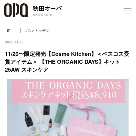
Select Language
▼
コスメキッチン
1F
2025.11.20
11/20〜限定発売【Cosme Kitchen】＜ベスコス受
賞アイテム＞ 【THE ORGANIC DAYS】キット
フロアガ
25AW スキンケア
ショップ
レストラ
施設案内
アクセス