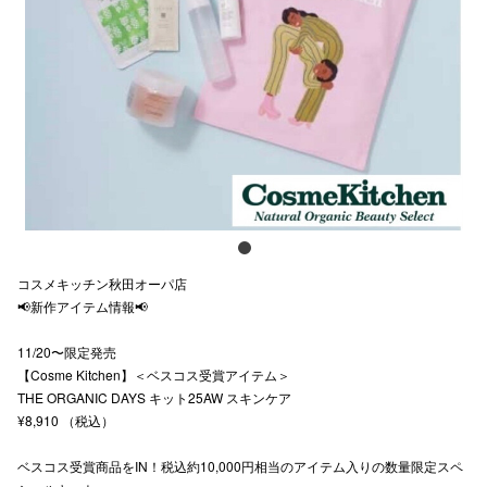
スタッフ
電話でお
公式SNS
企業情報
お問い合わせ
コスメキッチン秋田オーパ店
📢新作アイテム情報📢
プライバシー
11/20〜限定発売
利用規約
【Cosme Kitchen】＜ベスコス受賞アイテム＞
ソーシャルメ
THE ORGANIC DAYS キット25AW スキンケア
¥8,910 （税込）
ベスコス受賞商品をIN！税込約10,000円相当のアイテム入りの数量限定スペ