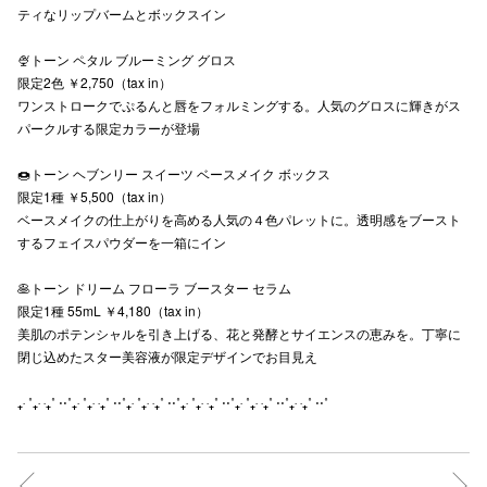
ティなリップバームとボックスイン
秋田オ
🍨トーン ペタル ブルーミング グロス
高崎オ
限定2色 ￥2,750（tax in）
ワンストロークでぷるんと唇をフォルミングする。人気のグロスに輝きがス
新百合丘
パークルする限定カラーが登場
三宮オ
🍩トーン ヘブンリー スイーツ ベースメイク ボックス
限定1種 ￥5,500（tax in）
キャナルシ
ベースメイクの仕上がりを高める人気の４色パレットに。透明感をブースト
するフェイスパウダーを一箱にイン
那覇オ
🥞トーン ドリーム フローラ ブースター セラム
限定1種 55mL ￥4,180（tax in）
美肌のポテンシャルを引き上げる、花と発酵とサイエンスの恵みを。丁寧に
閉じ込めたスター美容液が限定デザインでお目見え
₊‧ ˚₊‧ ‧₊˚ ⋅⋅˚₊‧ ˚₊‧ ‧₊˚ ⋅⋅˚₊‧ ˚₊‧ ‧₊˚ ⋅⋅˚₊‧ ˚₊‧ ‧₊˚ ⋅⋅˚₊‧ ˚₊‧ ‧₊˚ ⋅⋅˚₊‧ ‧₊˚ ⋅⋅˚
横浜ビ