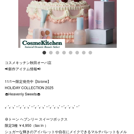
スタッフ
電話でお
公式SNS
コスメキッチン秋田オーパ店
企業情報
📢新作アイテム情報📢
お問い合わせ
11/1〜限定発売中【to/one】
プライバシー
HOLIDAY COLLECTION 2025
🧁Heavenly Sweets🧁
利用規約
₊‧ ˚₊‧ ‧₊˚ ⋅⋅˚₊‧ ˚₊‧ ‧₊˚ ⋅⋅˚₊‧ ˚₊‧ ‧₊˚ ⋅⋅˚₊‧ ˚₊‧ ‧₊˚ ⋅⋅˚₊‧ ˚₊‧ ‧₊˚ ⋅⋅˚
ソーシャルメ
🍪トーン ヘブンリー スイーツボックス
限定3種 ￥4,950（tax in ）
シュガーな輝きのアイパレットや自在にメイクできるマルチパレットをメル