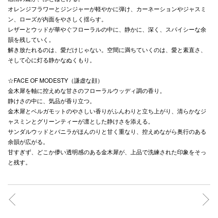
オレンジフラワーとジンジャーが軽やかに弾け、カーネーションやジャスミ
秋田オ
ン、ローズが内面をやさしく揺らす。
レザーとウッドが華やぐフローラルの中に、静かに、深く、スパイシーな余
高崎オ
韻を残していく。
解き放たれるのは、愛だけじゃない。空間に満ちていくのは、愛と素直さ、
新百合丘
そして心に灯る静かなぬくもり。
三宮オ
☆FACE OF MODESTY（謙虚な顔）
キャナルシ
金木犀を軸に控えめな甘さのフローラルウッディ調の香り。
静けさの中に、気品が香り立つ。
那覇オ
金木犀とベルガモットのやさしい香りがふんわりと立ち上がり、清らかなジ
ャスミンとグリーンティーが凛とした静けさを添える。
サンダルウッドとバニラがほんのりと甘く重なり、控えめながら奥行のある
余韻が広がる。
甘すぎず、どこか儚い透明感のある金木犀が、上品で洗練された印象をそっ
と残す。
横浜ビ