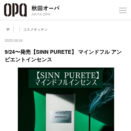
Select Language
▼
コスメキッチン
1F
2025.09.24
9/24〜発売【SINN PURETE】 マインドフル アン
ビエントインセンス
フロアガ
ショップ
レストラ
施設案内
アクセス