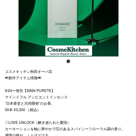
スタッフ
電話でお
公式SNS
企業情報
コスメキッチン秋田オーパ店
お問い合わせ
📢新作アイテム情報📢
プライバシー
9/24〜発売【SINN PURETE】
マインドフル アンビエントインセンス
利用規約
”日本香堂と共同開発”のお香。
ソーシャルメ
30本 ¥3,300 （税込）
♡LOVE UNLOCK（解き放たれた愛情）
カーネーションを軸に華やかで芯のあるスパイシーフローラル調の香り。
感情の鍵が、ふとほどける。