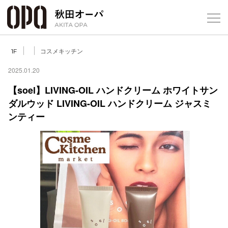
Select Language
▼
コスメキッチン
1F
2025.01.20
【soel】LIVING-OIL ハンドクリーム ホワイトサン
ダルウッド LIVING-OIL ハンドクリーム ジャスミ
フロアガ
ンティー
ショップ
レストラ
施設案内
アクセス