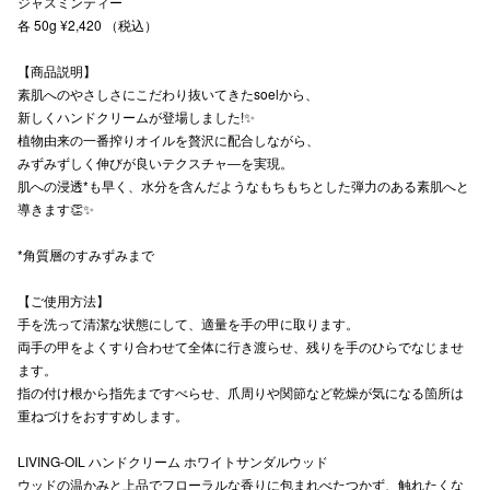
ジャスミンティー
各 50g ¥2,420 （税込）
秋田オ
【商品説明】
高崎オ
素肌へのやさしさにこだわり抜いてきたsoelから、
新百合丘
新しくハンドクリームが登場しました!✨️
植物由来の一番搾りオイルを贅沢に配合しながら、
三宮オ
みずみずしく伸びが良いテクスチャ―を実現。
肌への浸透*も早く、水分を含んだようなもちもちとした弾力のある素肌へと
キャナルシ
導きます👏✨️
那覇オ
*角質層のすみずみまで
【ご使用方法】
手を洗って清潔な状態にして、適量を手の甲に取ります。
両手の甲をよくすり合わせて全体に行き渡らせ、残りを手のひらでなじませ
ます。
指の付け根から指先まですべらせ、爪周りや関節など乾燥が気になる箇所は
重ねづけをおすすめします。
横浜ビ
LIVING-OIL ハンドクリーム ホワイトサンダルウッド
ウッドの温かみと上品でフローラルな香りに包まれべたつかず、触れたくな