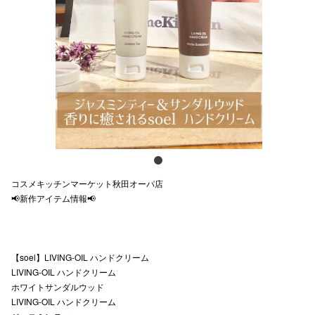
スタッフ
電話でお
公式SNS
企業情報
お問い合わせ
コスメキッチンマーケット秋田オーパ店
📢新作アイテム情報📢
プライバシー
利用規約
ソーシャルメ
【soel】LIVING-OIL ハンドクリーム
LIVING-OIL ハンドクリーム
ホワイトサンダルウッド
LIVING-OIL ハンドクリーム