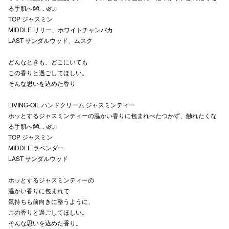
る手肌へ👐‪𓂃🌿𓈒◌
TOP ジャスミン
MIDDLE リリー、ホワイトチャンバカ
LAST サンダルウッド、ムスク
仙台フォ
どんなときも、どこにいても
この香りと過ごしてほしい。
そんな思いを込めた香り
LIVING-OIL ハンドクリーム ジャスミンティー
ホッとするジャスミンティーの温かい香りに包まれべたつかず、触れたくな
る手肌へ👐‪𓂃🌿𓈒◌
TOP ジャスミン
MIDDLE ラベンダー
LAST サンダルウッド
ホッとするジャスミンティーの
温かい香りに包まれて
気持ちも前向きに整うように、
この香りと過ごしてほしい。
そんな思いを込めた香り。