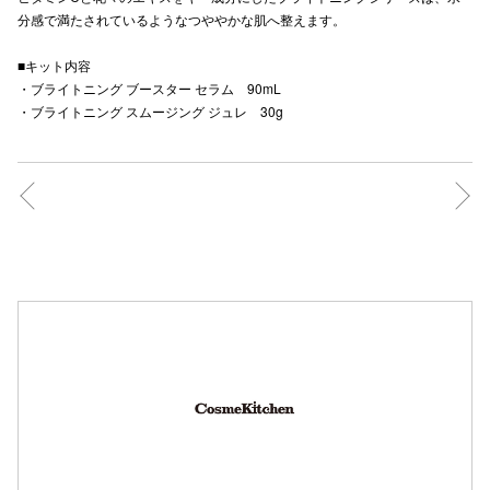
分感で満たされているようなつややかな肌へ整えます。
秋田オ
■キット内容
高崎オ
・ブライトニング ブースター セラム 90mL
・ブライトニング スムージング ジュレ 30g
新百合丘
三宮オ
キャナルシ
那覇オ
横浜ビ