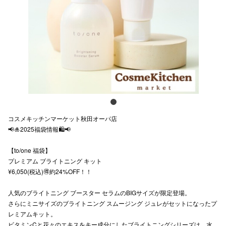
スタッフ
電話でお
公式SNS
企業情報
コスメキッチンマーケット秋田オーパ店
お問い合わせ
📢🎍2025福袋情報🛍️📢
プライバシー
【to/one 福袋】
プレミアム ブライトニング キット
利用規約
¥6,050(税込)🉐約24%OFF！！
ソーシャルメ
人気のブライトニング ブースター セラムのBIGサイズが限定登場。
さらにミニサイズのブライトニング スムージング ジュレがセットになったプ
レミアムキット。
ビタミンCと花々のエキスをキー成分にしたブライトニングシリーズは、水