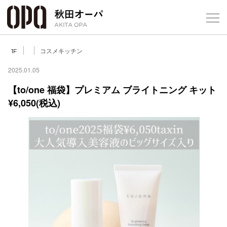
Select Language
▼
コスメキッチン
1F
2025.01.05
【to/one 福袋】プレミアム ブライトニング キット
¥6,050(税込)
フロアガ
ショップ
レストラ
施設案内
アクセス