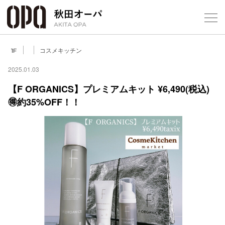
Select Language
▼
コスメキッチン
1F
2025.01.03
【F ORGANICS】プレミアムキット ¥6,490(税込)
🉐約35%OFF！！
フロアガ
ショップ
レストラ
施設案内
アクセス