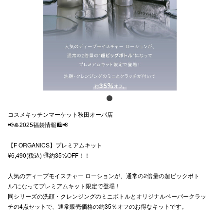
スタッフ
電話でお
公式SNS
企業情報
コスメキッチンマーケット秋田オーパ店
お問い合わせ
📢🎍2025福袋情報🛍️📢
プライバシー
【F ORGANICS】プレミアムキット
¥6,490(税込) 🉐約35%OFF！！
利用規約
ソーシャルメ
人気のディープモイスチャー ローションが、通常の2倍量の超ビックボト
ル”になってプレミアムキット限定で登場！
同シリーズの洗顔・クレンジングのミニボトルとオリジナルペーパークラッ
チの4点セットで、通常販売価格の約35％オフのお得なキットです。