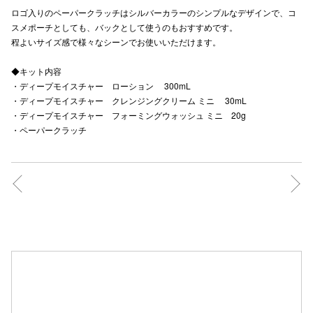
ロゴ入りのペーパークラッチはシルバーカラーのシンプルなデザインで、コ
秋田オ
スメポーチとしても、バックとして使うのもおすすめです。
程よいサイズ感で様々なシーンでお使いいただけます。
高崎オ
◆キット内容
新百合丘
・ディープモイスチャー ローション 300mL
・ディープモイスチャー クレンジングクリーム ミニ 30mL
三宮オ
・ディープモイスチャー フォーミングウォッシュ ミニ 20g
キャナルシ
・ペーパークラッチ
那覇オ
横浜ビ