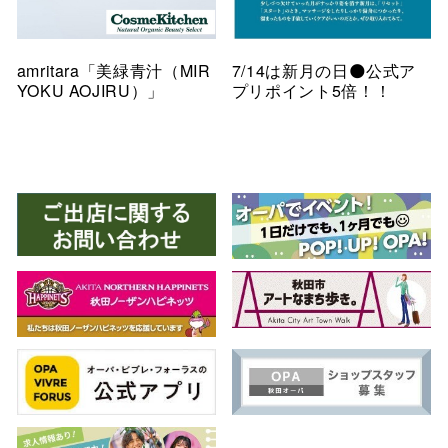
amritara「美緑青汁（MIR
7/14は新月の日🌑公式ア
YOKU AOJIRU）」
プリポイント5倍！！