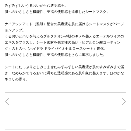
みずみずしいうるおいが生む透明感を。
秋田オ
肌へのやさしさと機能性、至福の使用感を追求したシートマスク。
高崎オ
ナイアシンアミド（整肌）配合の美容液を肌に届けるシートマスクがバージ
ョンアップ。
新百合丘
うるおいとハリを与えるグルタチオンや肌のキメを整えるエーデルワイスの
エキスをプラスし、シート素材を包水性の高い（ヒアルロン酸コーティン
三宮オ
グ）のものへ（ハイドラ ドライバイオセルロースシート）進化。
キャナルシ
肌へのやさしさと機能性、至福の使用感をさらに追求しました。
那覇オ
シートにたっぷりとしみこませたみずみずしい美容液が肌のすみずみまで届
き、なめらかでうるおいに満ちた透明感のある肌印象に整えます。ほのかな
ネロリの香り。
横浜ビ