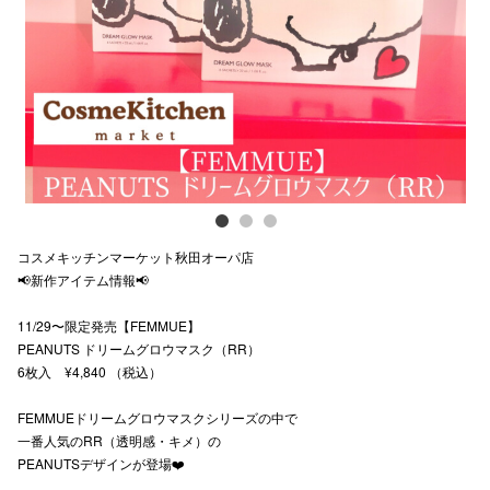
Previous
Next
スタッフ
電話でお
公式SNS
企業情報
コスメキッチンマーケット秋田オーパ店
お問い合わせ
📢新作アイテム情報📢
プライバシー
11/29〜限定発売【FEMMUE】
PEANUTS ドリームグロウマスク（RR）
利用規約
6枚入 ¥4,840 （税込）
ソーシャルメ
FEMMUEドリームグロウマスクシリーズの中で
一番人気のRR（透明感・キメ）の
PEANUTSデザインが登場❤️