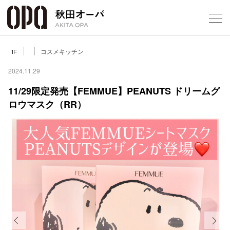
Select Language
▼
コスメキッチン
1F
2024.11.29
11/29限定発売【FEMMUE】PEANUTS ドリームグ
ロウマスク（RR）
フロアガ
ショップ
レストラ
施設案内
アクセス