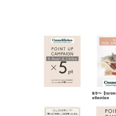
8/3〜【to/on
ollection