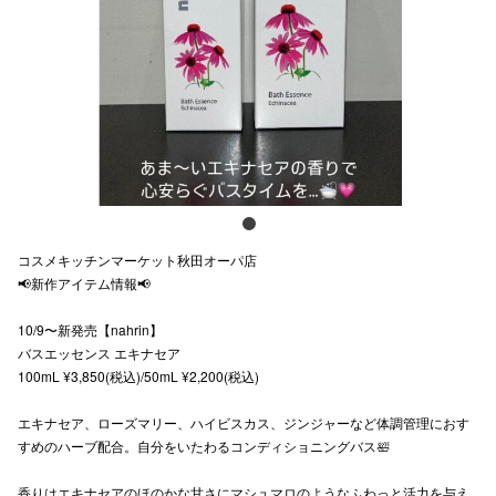
スタッフ
電話でお
公式SNS
企業情報
コスメキッチンマーケット秋田オーパ店
お問い合わせ
📢新作アイテム情報📢
プライバシー
10/9〜新発売【nahrin】
バスエッセンス エキナセア
利用規約
100mL ¥3,850(税込)/50mL ¥2,200(税込)
ソーシャルメ
エキナセア、ローズマリー、ハイビスカス、ジンジャーなど体調管理におす
すめのハーブ配合。自分をいたわるコンディショニングバス🛀
香りはエキナセアのほのかな甘さにマシュマロのようなふわっと活力を与え