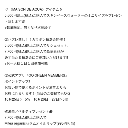
♡ 《MAISON DE AQUA》アイテムを
5,500円以上(税込)ご購入でスキンベースウォーターのミニサイズをプレゼン
ト致します🎁
仙台フォ
※数量限定。無くなり次第終了
②ハズレ無し！！ガラポン抽選会開催！！
5,500円(税込)以上ご購入でサシェセット、
7,700円(税込)以上ご購入で豪華景品が
必ず当たる抽選会にご参加いただけます‼️
※お一人様１日１回参加可能
③公式アプリ『GO GREEN MEMBERS』
ポイントアップ⤴️
お買い物で使えるポイントが通常よりも
お得に貯まります！(当日のご登録でもOK)
10月25日▷+5% 10月26日・27日▷5倍
④豪華ノベルティプレゼント🎁
7,700円(税込)以上ご購入で
Mitea organicセラムオイルリップ(995円相当)