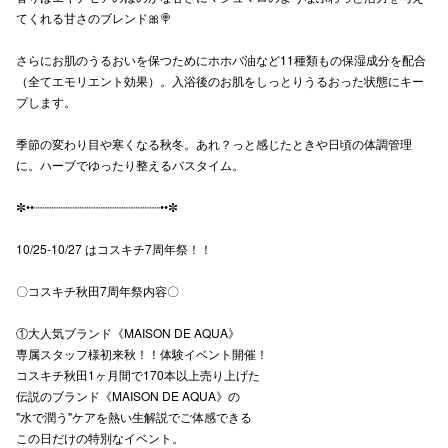
てくれる甘さのブレンド🎀🍭︎
秋田オ
さらにお肌のうるおいを保つためにホホバ油など11種類もの保湿成分を配合
高崎オ
（全てエモリエント効果）。入浴後のお肌をしっとりうるおった状態にキー
プします。
新百合丘
季節の変わり目や寒くなる秋冬。あれ？っと感じたときや日頃の体調管理
三宮オ
に。ハーブでゆったり整えるバスタイム。
キャナルシ
✼••┈┈┈┈┈┈┈┈┈┈┈┈┈┈┈┈┈┈••✼
那覇オ
10/25-10/27 はコスキチ7周年祭！！
〇コスキチ秋田7周年祭内容〇
①大人気ブランド《MAISON DE AQUA》
専属スタッフ様初来秋！！体験イベント開催！
コスキチ秋田1ヶ月間で170本以上売り上げた
横浜ビ
伝説のブランド《MAISON DE AQUA》の
"水で潤う"ケアを熱い生解説でご体感できる
この日だけの特別なイベント。