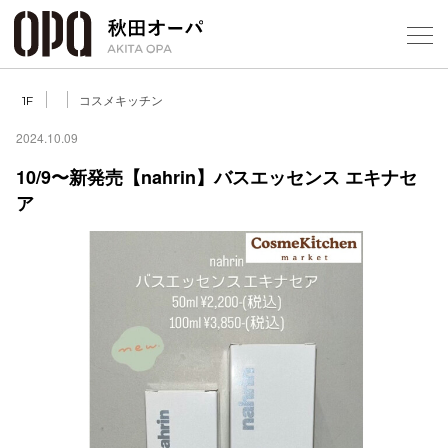
Select Language
▼
コスメキッチン
1F
2024.10.09
10/9〜新発売【nahrin】バスエッセンス エキナセ
ア
フロアガ
ショップ
レストラ
施設案内
アクセス