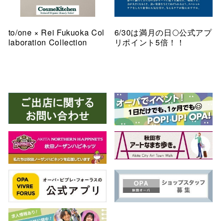
to/one × Rei Fukuoka Col
6/30は満月の日🌕公式アプ
laboration Collection
リポイント5倍！！