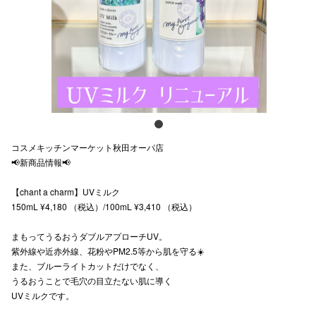
スタッフ
電話でお
公式SNS
コスメキッチンマーケット秋田オーパ店
企業情報
📢新商品情報📢
お問い合わせ
【chant a charm】UVミルク
プライバシー
150mL ¥4,180 （税込）/100mL ¥3,410 （税込）
利用規約
まもってうるおうダブルアプローチUV。
紫外線や近赤外線、花粉やPM2.5等から肌を守る☀️
ソーシャルメ
また、ブルーライトカットだけでなく、
うるおうことで毛穴の目立たない肌に導く
UVミルクです。