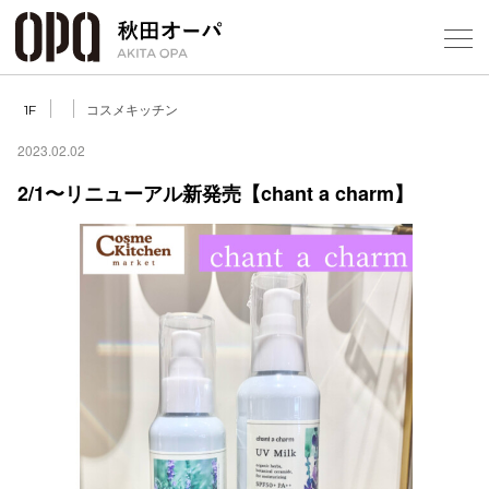
Select Language
▼
コスメキッチン
1F
2023.02.02
2/1〜リニューアル新発売【chant a charm】
フロアガ
ショップ
レストラ
施設案内
アクセス