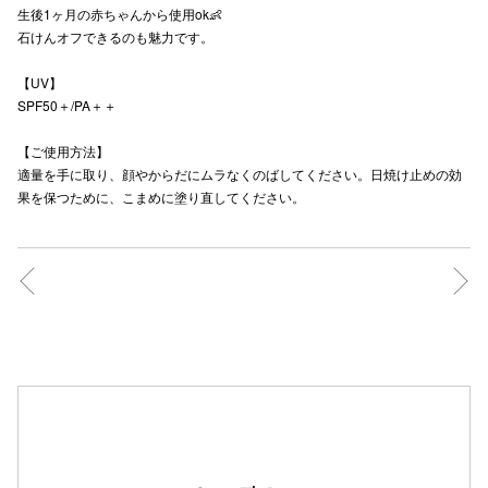
生後1ヶ月の赤ちゃんから使用ok👶
秋田オ
石けんオフできるのも魅力です。
高崎オ
【UV】
SPF50＋/PA＋＋
新百合丘
【ご使用方法】
三宮オ
適量を手に取り、顔やからだにムラなくのばしてください。日焼け止めの効
果を保つために、こまめに塗り直してください。
キャナルシ
那覇オ
横浜ビ