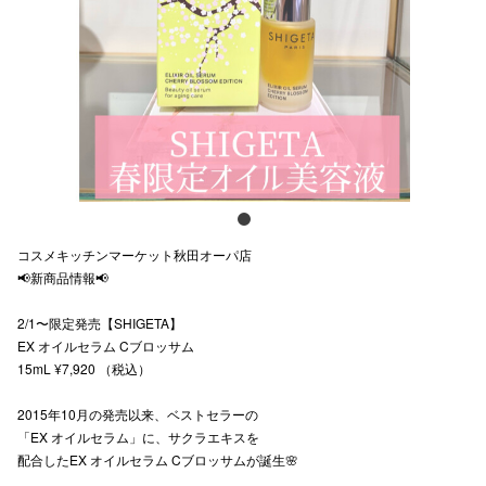
スタッフ
電話でお
公式SNS
企業情報
コスメキッチンマーケット秋田オーパ店
お問い合わせ
📢新商品情報📢
プライバシー
2/1〜限定発売【SHIGETA】
EX オイルセラム Cブロッサム
利用規約
15mL ¥7,920 （税込）
ソーシャルメ
2015年10月の発売以来、ベストセラーの
「EX オイルセラム」に、サクラエキスを
配合したEX オイルセラム Cブロッサムが誕生🌸