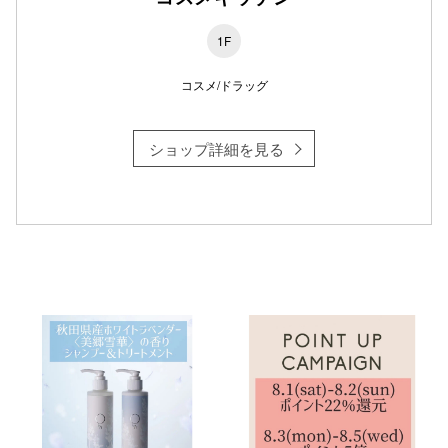
1F
コスメ/ドラッグ
仙台フォ
ショップ詳細を見る