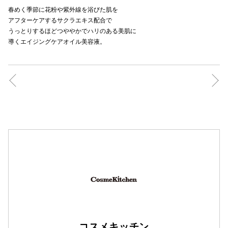
春めく季節に花粉や紫外線を浴びた肌を
秋田オ
アフターケアするサクラエキス配合で
うっとりするほどつややかでハリのある美肌に
高崎オ
導くエイジングケアオイル美容液。
新百合丘
三宮オ
キャナルシ
那覇オ
横浜ビ
コスメキッチン