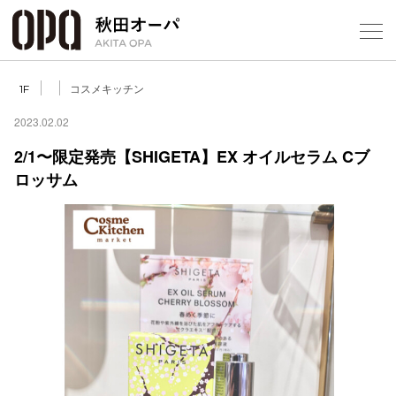
Select Language
▼
コスメキッチン
1F
2023.02.02
2/1〜限定発売【SHIGETA】EX オイルセラム Cブ
ロッサム
フロアガ
ショップ
レストラ
施設案内
アクセス