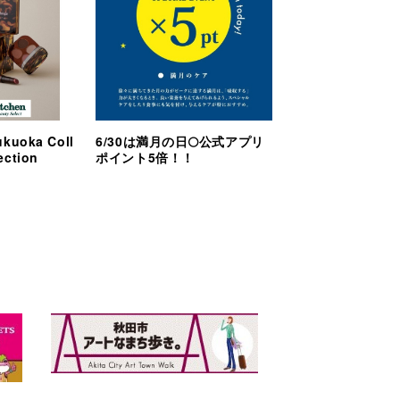
ukuoka Coll
6/30は満月の日🌕公式アプリ
ection
ポイント5倍！！