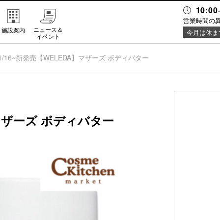
10:00
営業時間の
ニュース＆
施設案内
今月は休ま
イベント
1/16~新発売【WELEDA】マザーズ ボディバター
】マザーズ ボディバター