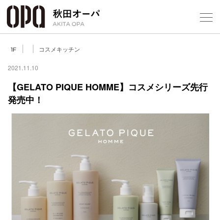
コスメキッチン
1F
2021.11.10
【GELATO PIQUE HOMME】コスメシリーズ先行
発売中！
フロアガ
ショップ
レストラ
施設案内
アクセス