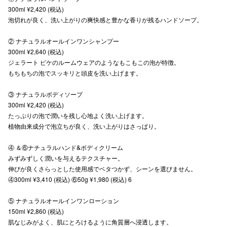
300ml ¥2,420 (税込)
秋田オ
泡切れが良く、洗い上がりの爽快感と豊かな⾹りが残るハンドソープ。
高崎オ
② ナチュラルオールインワンシャンプー
300ml ¥2,640 (税込)
新百合丘
ジェラート ピケのルームウェアのようなもこもこの泡が特徴。
もちもちの泡でスッキリと頭⽪を洗い上げます。
三宮オ
キャナルシ
③ ナチュラルボディソープ
300ml ¥2,420 (税込)
那覇オ
たっぷりの泡で潤いを残し⼼地よく洗い上げます。
植物由来成分で泡⽴ちが良く、洗い上がりはさっぱり。
④ ＆⑥ナチュラルハンド&ボディクリーム
みずみずしく潤いを与えるテクスチャー。
伸びが良くさらっとした使⽤感でベタつかず、シーンを選びません。
④300ml ¥3,410 (税込) ⑥50g ¥1,980 (税込) 6
横浜ビ
⑤ ナチュラルオールインワンローション
150ml ¥2,860 (税込)
肌なじみがよく、肌にとろけるように⾓質層へ浸透します。