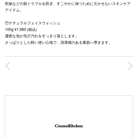
乾燥などの肌トラブルを防ぎ、すこやかに保つために⽋かせないスキンケア
アイテム。
⑦ナチュラルフェイスウォッシュ
仙台フォ
100g ¥1,980 (税込)
濃密な泡が⽑⽳汚れをすっきり落とします。
さっぱりとした軽い使い⼼地で、清潔感のある素肌へ導きます。