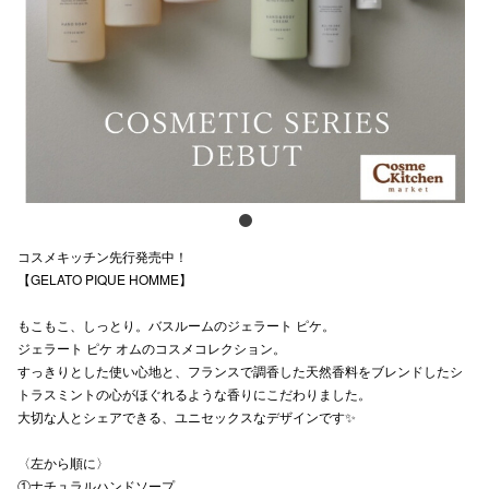
スタッフ
電話でお
公式SNS
企業情報
コスメキッチン先行発売中！
お問い合わせ
【GELATO PIQUE HOMME】
プライバシー
もこもこ、しっとり。バスルームのジェラート ピケ。
ジェラート ピケ オムのコスメコレクション。
利用規約
すっきりとした使い⼼地と、フランスで調香した天然香料をブレンドしたシ
ソーシャルメ
トラスミントの⼼がほぐれるような⾹りにこだわりました。
⼤切な⼈とシェアできる、ユニセックスなデザインです✨
〈左から順に〉
①ナチュラルハンドソープ