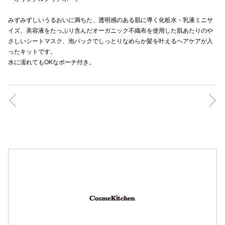
秋田オ
みずみずしいうるおいに満ちた、透明感のある肌に導く化粧水・乳液ミニサ
イズ、美容液をたっぷり含んだオーガニック不織布を使用した肌あたりのや
高崎オ
さしいシートマスク、泡パックでしっとりなめらか髪を叶えるヘアケアが入
ったキットです。
新百合丘
水に濡れてもOKなポーチ付き。
三宮オ
キャナルシ
那覇オ
横浜ビ