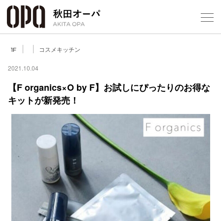
Select Language
▼
コスメキッチン
1F
2021.10.04
【F organics×O by F】お試しにぴったりのお得な
キットが新発売！
フロアガ
ショップ
レストラ
施設案内
アクセス