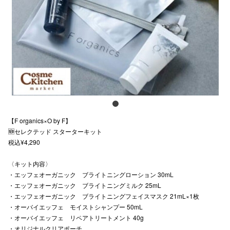
スタッフ
電話でお
公式SNS
企業情報
【F organics×O by F】
お問い合わせ
🆕セレクテッド スターターキット
税込¥4,290
プライバシー
〈キット内容〉
利用規約
・エッフェオーガニック ブライトニングローション 30mL
ソーシャルメ
・エッフェオーガニック ブライトニングミルク 25mL
・エッフェオーガニック ブライトニングフェイスマスク 21mL×1枚
・オーバイエッフェ モイストシャンプー 50mL
・オーバイエッフェ リペアトリートメント 40g
・オリジナルクリアポーチ