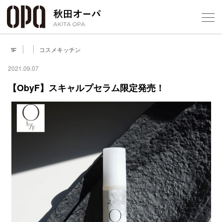
Select Language
▼
コスメキッチン
1F
2021.09.07
【ObyF】スキャルプセラム限定発売！
フロアガ
ショップ
レストラ
施設案内
アクセス