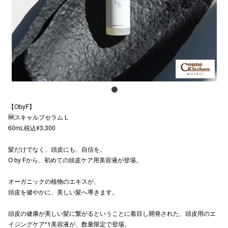
スタッフ
電話でお
公式SNS
【ObyF】
企業情報
🆕スキャルプセラム L
60mL税込¥3,300
お問い合わせ
プライバシー
髪だけでなく、頭皮にも、自信を。
O by Fから、初めての頭皮ケア用美容液が登場。
利用規約
オーガニックの植物のエキスが、
ソーシャルメ
頭皮を健やかに、美しい髪へ導きます。
頭皮の健康が美しい髪に繋がるということに着目し開発された、頭皮用のエ
イジングケア*1美容液が、数量限定で登場。