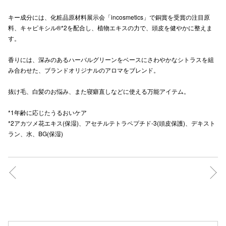
秋田オ
キー成分には、化粧品原材料展示会「incosmetics」で銅賞を受賞の注目原
料、キャピキシル®*2を配合し、植物エキスの力で、頭皮を健やかに整えま
高崎オ
す。
新百合丘
香りには、深みのあるハーバルグリーンをベースにさわやかなシトラスを組
み合わせた、ブランドオリジナルのアロマをブレンド。
三宮オ
抜け毛、白髪のお悩み、また寝癖直しなどに使える万能アイテム。
キャナルシ
*1年齢に応じたうるおいケア
那覇オ
*2アカツメ花エキス(保湿)、アセチルテトラペプチド-3(頭皮保護)、デキスト
ラン、水、BG(保湿)
横浜ビ