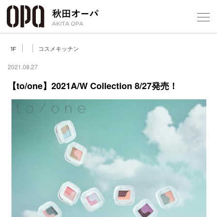
Select Language
▼
コスメキッチン
1F
2021.08.27
【to/one】2021A/W Collection 8/27発売！
フロアガ
ショップ
レストラ
施設案内
アクセス