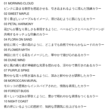
01 MORNING CLOUD
秋田オ
ピンクに染まる朝空を想起させる、引き込まれるように澄んだ洗練カラー
02 SWEET MAPLE
高崎オ
甘く香ばしいメープルをイメージ。溶け込むように肌になじむカラー
03 PETAL HARMONY
新百合丘
花びらが重なり美しさを表現するように、ペールピンクとペールグリーンが
共鳴するキッチュな印象のカラー
三宮オ
04 FLORA ON SAND
砂丘に咲く一凛の花のように、どこまでも自然でやわらかなムードのカラー
キャナルシ
05 FLOWER MYTH
神話に出てくる花をイメージした、華やかで遊び心のあるカラー
那覇オ
06 DUNE WIND
砂と風の織り成す神秘的な光景を想わせる、涼やかで奥行きのあるカラー
07 PURPLE SPIKE
艶やかな花々が咲き溢れるように、深みと鮮やかさが調和したカラー
08 MOROCCAN MURAL
モロッコの壁画からインスパイアされた、情熱を表現したカラー
09 FOREST BUDS
横浜ビ
若々しいつぼみが芽吹くように、豊かで晴れやかな表情をつくるカラー
10 NIGHT COAST
夜の岸にいるように幻想的で、知的な雰囲気に仕上げるカラー