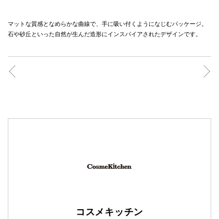
⠀
⠀
マットな質感となめらかな曲線で、手に吸い付くようになじむパッケージ。
石や砂丘といった自然が生んだ造形にインスパイアされたデザインです。
仙台フォ
コスメキッチン