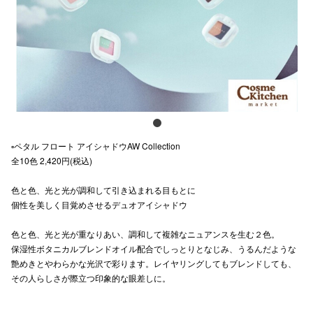
スタッフ
電話でお
公式SNS
▫️ペタル フロート アイシャドウAW Collection⁣
企業情報
全10色 2,420円(税込)⁣
お問い合わせ
色と色、光と光が調和して引き込まれる目もとに
プライバシー
個性を美しく目覚めさせるデュオアイシャドウ
利用規約
色と色、光と光が重なりあい、調和して複雑なニュアンスを生む２色。
保湿性ボタニカルブレンドオイル配合でしっとりとなじみ、うるんだような
ソーシャルメ
艶めきとやわらかな光沢で彩ります。レイヤリングしてもブレンドしても、
その人らしさが際立つ印象的な眼差しに。
⠀
⠀