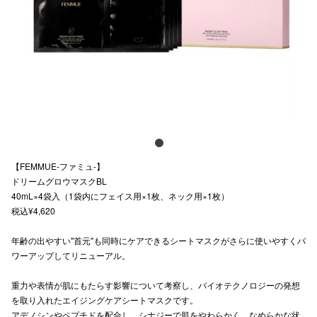
スタッフ
電話でお
公式SNS
企業情報
【FEMMUE-ファミュ-】
お問い合わせ
ドリームグロウマスクBL
40mL×4袋入（1袋内にフェイス用×1枚、ネック用×1枚）
プライバシー
税込¥4,620
利用規約
年齢の出やすい"首元"も同時にケアできるシートマスクがさらに使いやすくパ
ソーシャルメ
ワーアップしてリニューアル。
重力や表情が肌にもたらす影響について考察し、バイオテクノロジーの発想
を取り入れたエイジングケアシートマスクです。
アデノシンやペプチドを配合し、シナジーで肌をやわらかく、なめらかな状