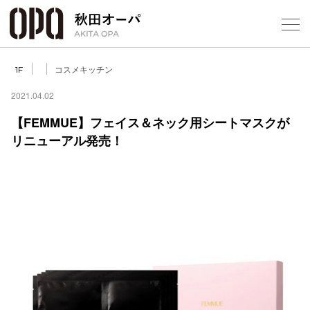
Select Language
▼
コスメキッチン
1F
2021.04.02
【FEMMUE】フェイス＆ネック用シートマスクが
リニューアル発売！
フロアガ
ショップ
レストラ
施設案内
アクセス