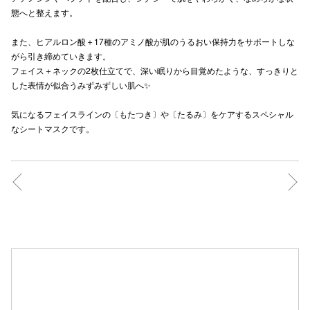
態へと整えます。
秋田オ
また、ヒアルロン酸＋17種のアミノ酸が肌のうるおい保持力をサポートしな
高崎オ
がら引き締めていきます。
フェイス＋ネックの2枚仕立てで、深い眠りから目覚めたような、すっきりと
新百合丘
した表情が似合うみずみずしい肌へ✨
三宮オ
気になるフェイスラインの〔もたつき〕や〔たるみ〕をケアするスペシャル
キャナルシ
なシートマスクです。
那覇オ
横浜ビ