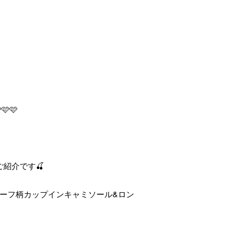
🩷🩷
アのご紹介です🍒
】モチーフ柄カップインキャミソール&ロン