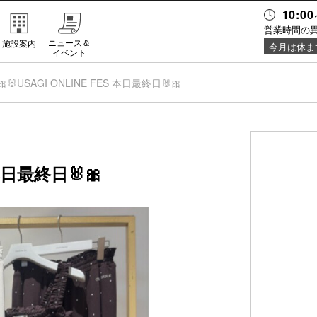
10:00
営業時間の
ニュース＆
施設案内
今月は休ま
イベント
🎀🐰USAGI ONLINE FES 本日最終日🐰🎀
 本日最終日🐰🎀