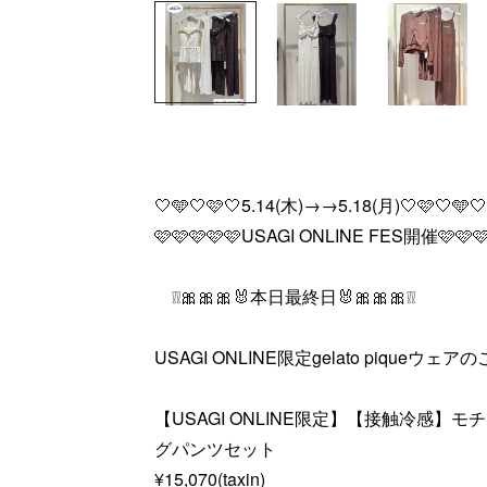
🤍🩵🤍🩷🤍5.14(木)→→5.18(月)🤍🩷🤍🩵🤍
🩷🩷🩷🩷🩷USAGI ONLINE FES開催🩷🩷🩷
❕❕🎀🎀🎀🐰本日最終日🐰🎀🎀🎀❕❕
USAGI ONLINE限定gelato piqueウェ
【USAGI ONLINE限定】【接触冷感
グパンツセット
¥15,070(taxin)