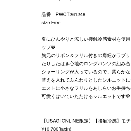
品番 PWCT261248
size Free
夏にひんやりと涼しい接触冷感素材を使用した
ップ🩶
胸元のリボン＆フリル付きの肩紐がラブリ
たりしたはき心地のロングパンツの組み合
シャーリングが入っているので、柔らかな
替えを入れてふんわりとしたシルエットに
エストに小さなフリルをあしらいお手持ち
可愛くはいていただけるシルエットです🤎
【USAGI ONLINE限定】【接触冷感】
¥10,780(taxin)