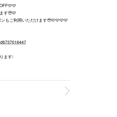
F🩷🩷
す🥹🩷
ーポンもご利用いただけます🥹🩷🩷🩷🩷
e/id6737016447
ります❕