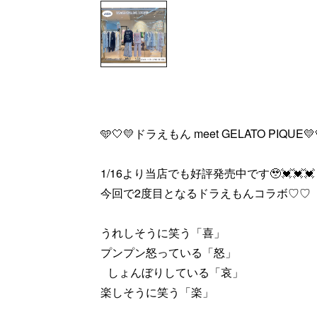
🩵🤍💛ドラえもん meet GELATO PIQUE💛
1/16より当店でも好評発売中です🥹💓💓💓
今回で2度目となるドラえもんコラボ♡♡
うれしそうに笑う「喜」
プンプン怒っている「怒」
しょんぼりしている「哀」
楽しそうに笑う「楽」