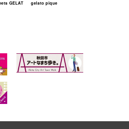
eets GELAT
gelato pique