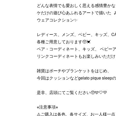
どんな表情でも愛おしく思える感情豊かな
ケだけの遊び心あふれるアートで描いた 
ウェアコレクション✨
レディース、メンズ、ベビー、キッズ、CA
各種ご用意しております🥺💓
ペア・コーディネート、キッズ、 ベビー
リンクコーディネートもお楽しみいただけま
雑貨はポーチやブランケットをはじめ、
今回はクッションなどgelato pique sl
是非、店頭にてご覧ください🥺🩵🤍💛
※注意事項※
⚠️ご購入は各色、各サイズ、お一人様一