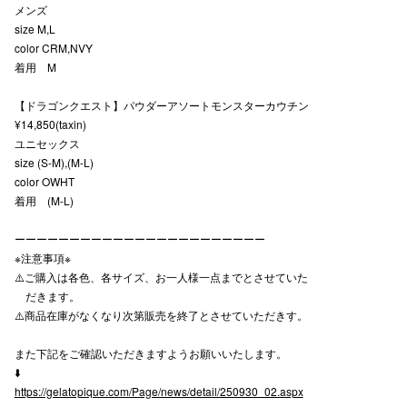
メンズ
size M,L
color CRM,NVY
着用 M
仙台フォ
【ドラゴンクエスト】パウダーアソートモンスターカウチン
¥14,850(taxin)
ユニセックス
size (S-M),(M-L)
color OWHT
着用 (M-L)
ーーーーーーーーーーーーーーーーーーーーーーー
※注意事項※
⚠️ご購入は各色、各サイズ、お一人様一点までとさせていた
だきます。
⚠️商品在庫がなくなり次第販売を終了とさせていただきす。
また下記をご確認いただきますようお願いいたします。
⬇️
https://gelatopique.com/Page/news/detail/250930_02.aspx