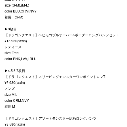
size (S-M),(M-L)
秋田オ
color BLU,CRM,NVY
着用 (S-M)
高崎オ
▶︎3枚目
新百合丘
【ドラゴンクエスト】ベビモコプルオーバー&ボーダーロングパンツセット
¥15,950(taxin)
三宮オ
レディース
キャナルシ
size Free
color PNK,LAV,LBLU
那覇オ
▶︎4.5.6.7枚目
【ドラゴンクエスト】スリーピングモンスターワンポイントロンT
¥6,930(taxin)
メンズ
size M,L
color CRM,NVY
着用 M
横浜ビ
【ドラゴンクエスト】アソートモンスター総柄ロングパンツ
¥8,580(taxin)