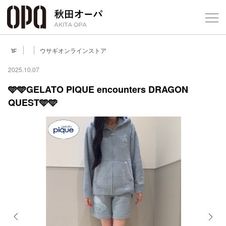
Select Language
▼
ウサギオンラインストア
1F
2025.10.07
🩵🩵GELATO PIQUE encounters DRAGON
QUEST🩵🩵
フロアガ
ショップ
レストラ
施設案内
アクセス