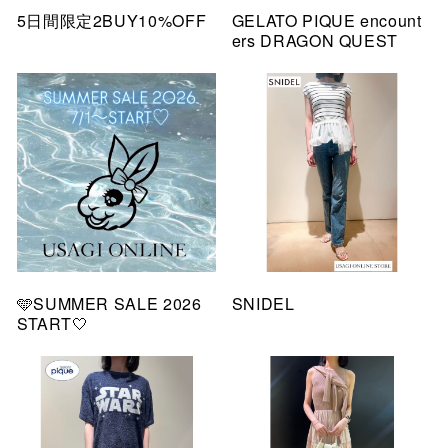
5日間限定2BUY10%OFF
GELATO PIQUE encount
ers DRAGON QUEST
🩵SUMMER SALE 2026
SNIDEL
START🤍