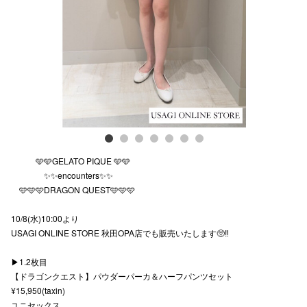
Previous
Next
スタッフ
電話でお
公式SNS
企業情報
🩵🩵GELATO PIQUE 🩵🩵
お問い合わせ
✨✨encounters✨✨
🩵🩵🩵DRAGON QUEST🩵🩵🩵
プライバシー
10/8(水)10:00より
利用規約
USAGI ONLINE STORE 秋田OPA店でも販売いたします🥺‼️
ソーシャルメ
▶︎1.2枚目
【ドラゴンクエスト】パウダーパーカ＆ハーフパンツセット
¥15,950(taxin)
ユニセックス