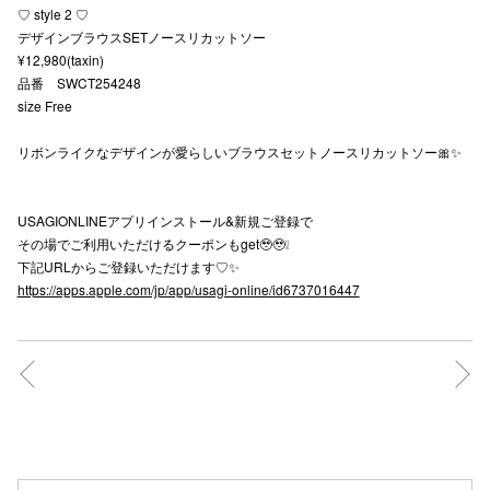
♡ style 2 ♡
秋田オ
デザインブラウスSETノースリカットソー
¥12,980(taxin)
高崎オ
品番 SWCT254248
size Free
新百合丘
リボンライクなデザインが愛らしいブラウスセットノースリカットソー🎀✨
三宮オ
キャナルシ
USAGIONLINEアプリインストール&新規ご登録で
その場でご利用いただけるクーポンもget🥹🥹❕
那覇オ
下記URLからご登録いただけます♡✨
https://apps.apple.com/jp/app/usagi-online/id6737016447
横浜ビ