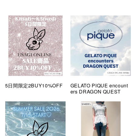
5日間限定2BUY10%OFF
GELATO PIQUE encount
ers DRAGON QUEST