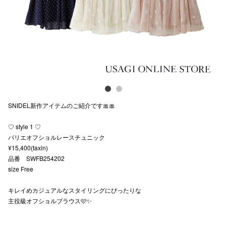
スタッフ
電話でお
公式SNS
SNIDEL新作アイテムのご紹介です🎀🎀
企業情報
♡ style 1 ♡
お問い合わせ
バリエオフショルレースチュニック
プライバシー
¥15,400(taxin)
品番 SWFB254202
利用規約
size Free
ソーシャルメ
キレイめカジュアルなスタイリングにぴったりな
主役級オフショルブラウス🩷✨