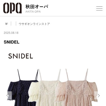
Select Language
▼
ウサギオンラインストア
1F
2025.08.18
SNIDEL
フロアガ
ショップ
レストラ
施設案内
アクセス
Previous
Next