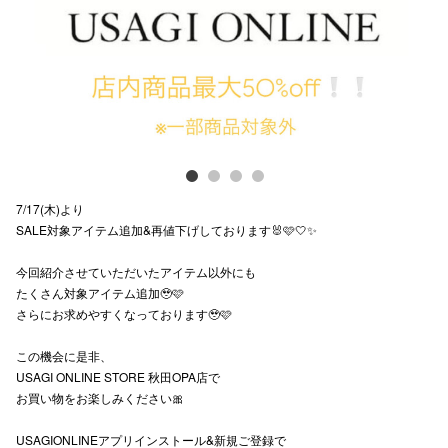
スタッフ
電話でお
公式SNS
7/17(木)より
企業情報
SALE対象アイテム追加&再値下げしております🐰🩷🤍✨
お問い合わせ
今回紹介させていただいたアイテム以外にも
プライバシー
たくさん対象アイテム追加🥹🩷
さらにお求めやすくなっております🥹🩷
利用規約
この機会に是非、
ソーシャルメ
USAGI ONLINE STORE 秋田OPA店で
お買い物をお楽しみください🎀
USAGIONLINEアプリインストール&新規ご登録で