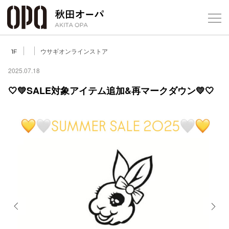
Select Language
▼
ウサギオンラインストア
1F
2025.07.18
🤍💛SALE対象アイテム追加&再マークダウン💛🤍
フロアガ
ショップ
レストラ
施設案内
アクセス
Previous
Next