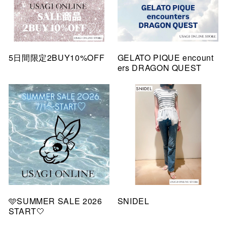
5日間限定2BUY10%OFF
GELATO PIQUE encount
ers DRAGON QUEST
🩵SUMMER SALE 2026
SNIDEL
START🤍