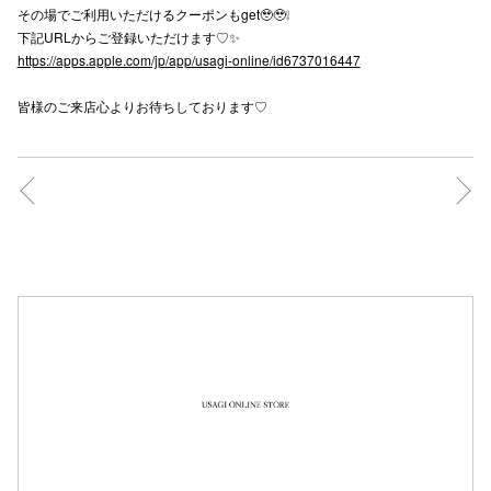
その場でご利用いただけるクーポンもget🥹🥹❕
秋田オ
下記URLからご登録いただけます♡✨
https://apps.apple.com/jp/app/usagi-online/id6737016447
高崎オ
皆様のご来店心よりお待ちしております♡
新百合丘
三宮オ
キャナルシ
那覇オ
横浜ビ